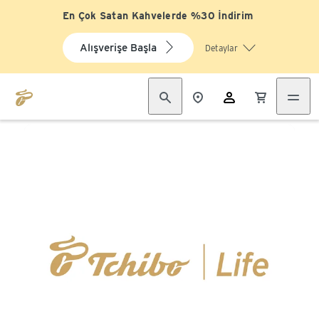
En Çok Satan Kahvelerde %30 İndirim
Alışverişe Başla
Detaylar