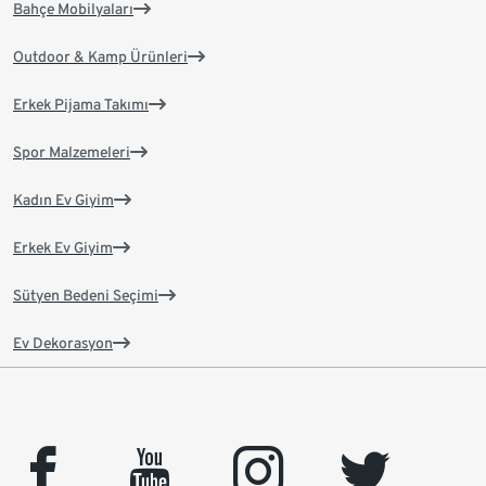
Bahçe Mobilyaları
Outdoor & Kamp Ürünleri
Erkek Pijama Takımı
Spor Malzemeleri
Kadın Ev Giyim
Erkek Ev Giyim
Sütyen Bedeni Seçimi
Ev Dekorasyon
facebook
youtube
instagram
twitter