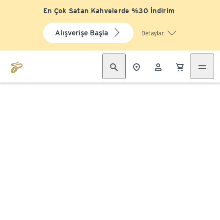
En Çok Satan Kahvelerde %30 İndirim
Alışverişe Başla
Detaylar