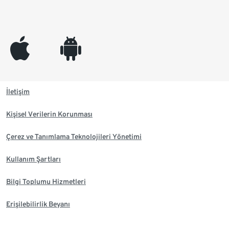
appleinc
android
İletişim
Kişisel Verilerin Korunması
Çerez ve Tanımlama Teknolojileri Yönetimi
Kullanım Şartları
Bilgi Toplumu Hizmetleri
Erişilebilirlik Beyanı