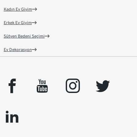
Kadın Ev Giyim
Erkek Ev Giyim
Sütyen Bedeni Seçimi
Ev Dekorasyon
facebook
youtube
instagram
twitter
linkedin