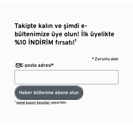
Takipte kalın ve şimdi e-
bültenimize üye olun! İlk üyelikte
%10 İNDİRİM fırsatı!¹
* Zorunlu alan
E-posta adresi*
Haber bültenine abone olun
¹
genel kupon koşulları
geçerlidir.