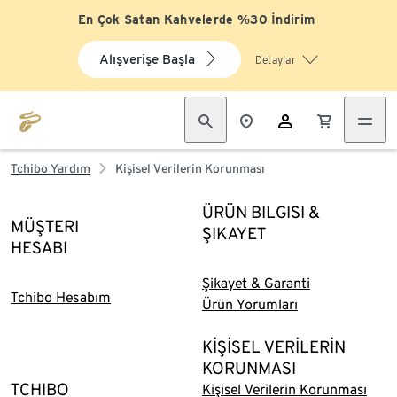
En Çok Satan Kahvelerde %30 İndirim
Alışverişe Başla
Detaylar
Tchibo Yardım
Kişisel Verilerin Korunması
ÜRÜN BILGISI &
MÜŞTERI
ŞIKAYET
HESABI
Şikayet & Garanti
Tchibo Hesabım
Ürün Yorumları
KİŞİSEL VERİLERİN
KORUNMASI
TCHIBO
Kişisel Verilerin Korunması