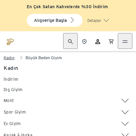
En Çok Satan Kahvelerde %30 İndirim
Alışverişe Başla
Detaylar
Kadın
Büyük Beden Giyim
Kadın
İndirim
Dış Giyim
Mont
Spor Giyim
Ev Giyim
Kazak & Hırka