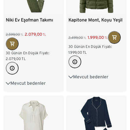
Niki Ev Eşofman Takımı
Kapitone Mont, Koyu Yeşil
2.079,00
2.599,00
TL
TL
1.999,00
2.499,00
TL
TL
30 Günün En Düşük Fiyatı:
1.999,00
TL
30 Günün En Düşük Fiyatı:
2.079,00
TL
Mevcut bedenler
36
38
40
42
Mevcut bedenler
S 36/38
M 40/42
44
46
48
50
L 44/46
XL 48/50
52
54