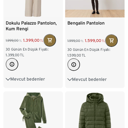
Dokulu Palazzo Pantolon,
Bengalin Pantolon
Kum Rengi
1.399,00
1.599,00
1.999,00
1.999,00
TL
TL
TL
TL
30 Günün En Düşük Fiyatı:
30 Günün En Düşük Fiyatı:
1.399,00
TL
1.599,00
TL
Mevcut bedenler
Mevcut bedenler
36
38
40
42
36
38
40
42
44
46
48
50
44
46
48
50
52
54