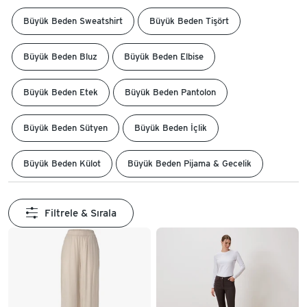
Büyük Beden Sweatshirt
Büyük Beden Tişört
Büyük Beden Bluz
Büyük Beden Elbise
Büyük Beden Etek
Büyük Beden Pantolon
Büyük Beden Sütyen
Büyük Beden İçlik
Büyük Beden Külot
Büyük Beden Pijama & Gecelik
Filtrele & Sırala