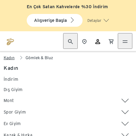
En Çok Satan Kahvelerde %30 İndirim
Alışverişe Başla
Detaylar
Kadın
Gömlek & Bluz
Kadın
İndirim
Dış Giyim
Mont
Spor Giyim
Ev Giyim
Kazak & Hırka