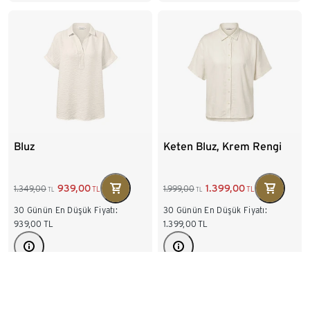
Bluz
Keten Bluz, Krem Rengi
939,00
1.399,00
1.349,00
1.999,00
TL
TL
TL
TL
30 Günün En Düşük Fiyatı:
30 Günün En Düşük Fiyatı:
939,00
TL
1.399,00
TL
Mevcut bedenler
Mevcut bedenler
36
38
40
42
36
38
40
42