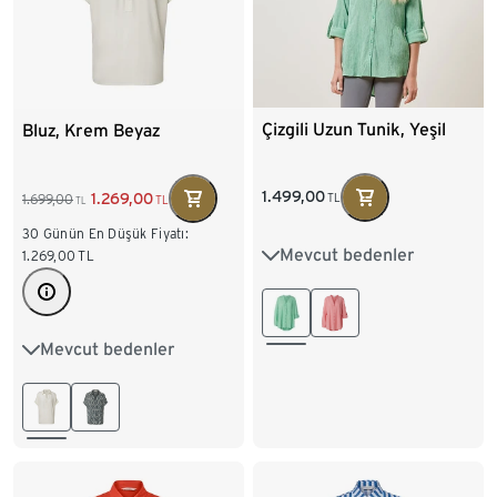
Çizgili Uzun Tunik, Yeşil
Bluz, Krem Beyaz
1.499,00
1.269,00
1.699,00
TL
TL
TL
30 Günün En Düşük Fiyatı:
Mevcut bedenler
36
38
40
42
1.269,00
TL
44
46
48
50
Mevcut bedenler
36
38
40
42
52
44
46
48
50
52
54