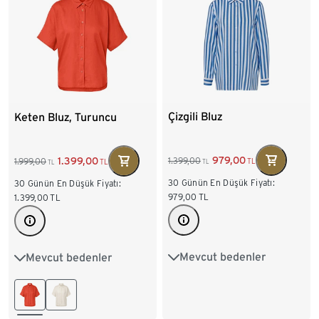
Çizgili Bluz
Keten Bluz, Turuncu
979,00
1.399,00
1.399,00
1.999,00
TL
TL
TL
TL
30 Günün En Düşük Fiyatı:
30 Günün En Düşük Fiyatı:
979,00
TL
1.399,00
TL
Mevcut bedenler
Mevcut bedenler
36
38
40
42
36
38
40
42
44
46
48
44
46