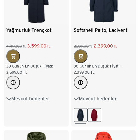
Yağmurluk Trençkot
Softshell Palto, Lacivert
3.599,00
2.399,00
4.499,00
2.999,00
TL
TL
TL
TL
30 Günün En Düşük Fiyatı:
30 Günün En Düşük Fiyatı:
3.599,00
TL
2.399,00
TL
Mevcut bedenler
Mevcut bedenler
36
38
40
42
36
38
40
42
44
46
48
50
44
46
48
50