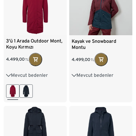
3'ü 1 Arada Outdoor Mont,
Kayak ve Snowboard
Koyu Kırmızı
Montu
4.499,00
4.499,00
TL
TL
Mevcut bedenler
Mevcut bedenler
36
38
40
42
34
36
38
40
44
46
48
50
42
44
46