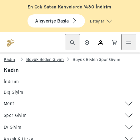
En Çok Satan Kahvelerde %30 İndirim
Alışverişe Başla
Detaylar
Kadın
Büyük Beden Giyim
Büyük Beden Spor Giyim
Kadın
İndirim
Dış Giyim
Mont
Spor Giyim
Ev Giyim
Kazak & Hırka