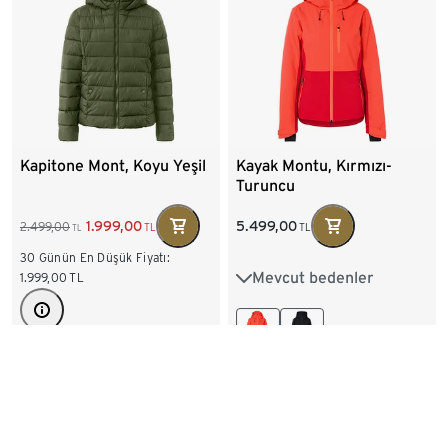
Kapitone Mont, Koyu Yeşil
Kayak Montu, Kırmızı-
Turuncu
5.499,00
1.999,00
2.499,00
TL
TL
TL
30 Günün En Düşük Fiyatı:
Mevcut bedenler
1.999,00
TL
34
36
38
40
42
44
46
Mevcut bedenler
36
38
40
42
44
46
48
50