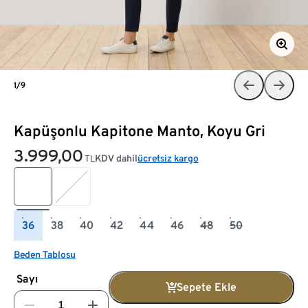
1/9
Kapüşonlu Kapitone Manto, Koyu Gri
3.999,00
KDV dahil
ücretsiz kargo
TL
36
38
40
42
44
46
48
50
Beden Tablosu
Sayı
Sepete Ekle