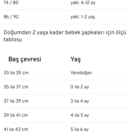
74 / 80
yakl. 6-12 ay
86 / 92
yakl. 1-2 yaş
Doğumdan 2 yaşa kadar bebek şapkaları için ölçü
tablosu
Baş çevresi
Yaş
33 ila 35 cm
Yenidoğan
35 ila 37 cm
0 ila 2 ay
37 ila 39 cm
3 ila 4 ay
39 ila 41 cm
4 ila 5 ay
41 ila 43 cm
5 ila 6 ay