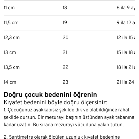
11 cm
18
6 ila 9 ay
11,5 cm
19
9 ila 12 ay
12,3 cm
20
12 ila 15 ay
13 cm
21
15 ila 18 ay
13,5 cm
22
18 ila 21 ay
14 cm
23
21 ila 24 a
Doğru çocuk bedenini öğrenin
Kıyafet bedenini böyle doğru ölçersiniz:
1. Çocuğunuz ayakkabısız şekilde dik ve olabildiğince rahat
şekilde dursun. Bir mezurayı başının üstünden ayak tabanına
kadar uzatın. Bu sırada mezurayı vücuduna yakın tutun.
2. Santimetre olarak ölçülen uzunluk kıyafet bedenine