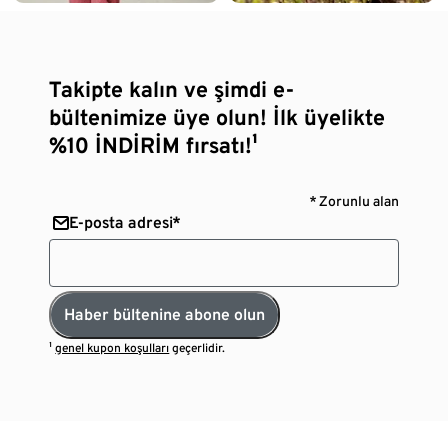
Takipte kalın ve şimdi e-
bültenimize üye olun! İlk üyelikte
%10 İNDİRİM fırsatı!¹
* Zorunlu alan
E-posta adresi*
Haber bültenine abone olun
¹
genel kupon koşulları
geçerlidir.