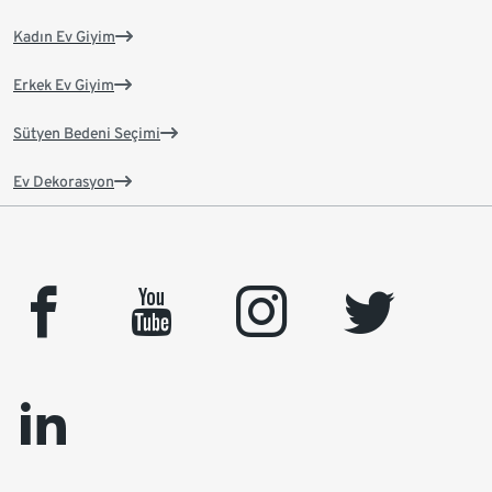
Kadın Ev Giyim
Erkek Ev Giyim
Sütyen Bedeni Seçimi
Ev Dekorasyon
facebook
youtube
instagram
twitter
linkedin