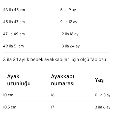
43 ila 45 cm
6 ila 9 ay
45 ila 47 cm
9 ila 12 ay
47 ila 49 cm
12 ila 18 ay
49 ila 51 cm
18 ila 24 ay
3 ila 24 aylık bebek ayakkabıları için ölçü tablosu
Ayak
Ayakkabı
Yaş
uzunluğu
numarası
10 cm
16
0 ila 3 ay
10,5 cm
17
3 ila 6 ay