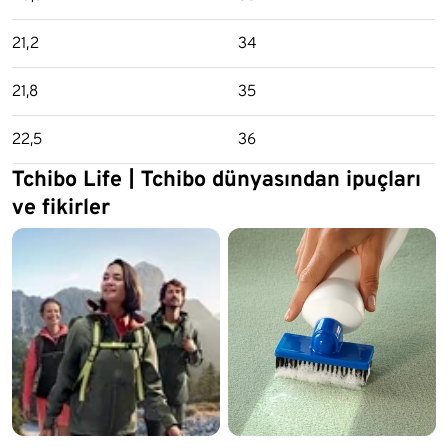
21,2
34
21,8
35
22,5
36
Tchibo Life | Tchibo dünyasından ipuçları
ve fikirler