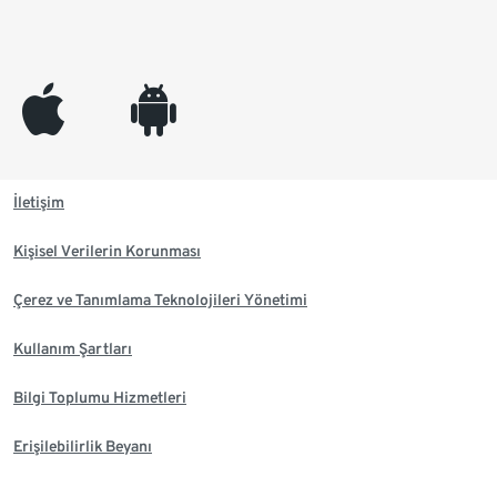
appleinc
android
İletişim
Kişisel Verilerin Korunması
Çerez ve Tanımlama Teknolojileri Yönetimi
Kullanım Şartları
Bilgi Toplumu Hizmetleri
Erişilebilirlik Beyanı