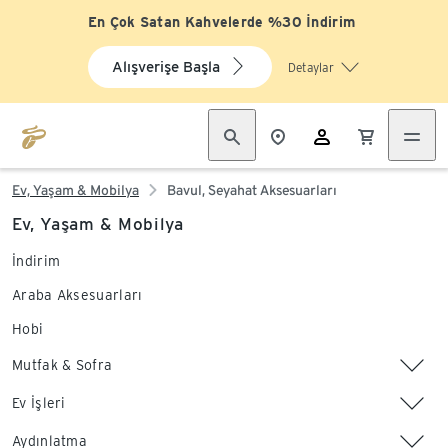
En Çok Satan Kahvelerde %30 İndirim
Alışverişe Başla
Detaylar
Ev, Yaşam & Mobilya
Bavul, Seyahat Aksesuarları
Ev, Yaşam & Mobilya
İndirim
Araba Aksesuarları
Hobi
Mutfak & Sofra
Ev İşleri
Aydınlatma