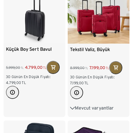
Küçük Boy Sert Bavul
Tekstil Valiz, Büyük
4.799,00
7.199,00
5.999,00
8.999,00
TL
TL
TL
TL
30 Günün En Düşük Fiyatı:
30 Günün En Düşük Fiyatı:
4.799,00
TL
7.199,00
TL
Mevcut varyantlar
Küçük