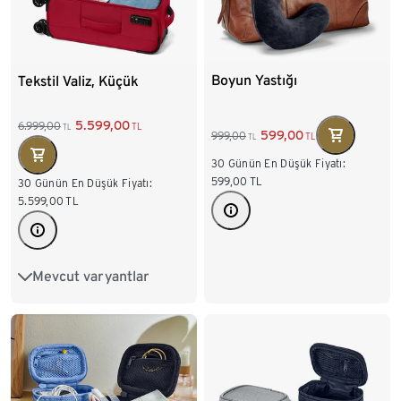
Boyun Yastığı
Tekstil Valiz, Küçük
5.599,00
6.999,00
TL
TL
599,00
999,00
TL
TL
30 Günün En Düşük Fiyatı:
599,00
TL
30 Günün En Düşük Fiyatı:
5.599,00
TL
Mevcut varyantlar
Büyük