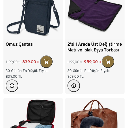
Omuz Çantası
2'si 1 Arada Üst Değiştirme
Matı ve Islak Eşya Torbası
839,00
959,00
1.199,00
1.199,00
TL
TL
TL
TL
30 Günün En Düşük Fiyatı:
30 Günün En Düşük Fiyatı:
839,00
TL
959,00
TL