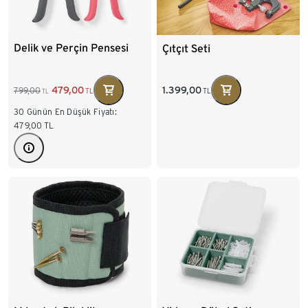
Delik ve Perçin Pensesi
Çıtçıt Seti
479,00
1.399,00
799,00
TL
TL
TL
30 Günün En Düşük Fiyatı:
479,00
TL