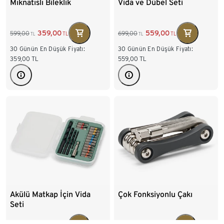
Mıknatıslı Bileklik
Vida ve Dübel Seti
359,00
559,00
599,00
699,00
TL
TL
TL
TL
30 Günün En Düşük Fiyatı:
30 Günün En Düşük Fiyatı:
359,00
TL
559,00
TL
Akülü Matkap İçin Vida
Çok Fonksiyonlu Çakı
Seti