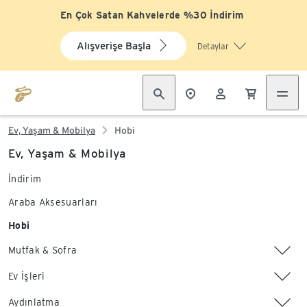
En Çok Satan Kahvelerde %30 İndirim
Alışverişe Başla
Detaylar
Ev, Yaşam & Mobilya
Hobi
Ev, Yaşam & Mobilya
İndirim
Araba Aksesuarları
Hobi
Mutfak & Sofra
Ev İşleri
Aydınlatma