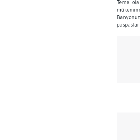
Temel ola
mükemmel
Banyonuzu
paspasları