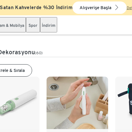
 Satan Kahvelerde %30 İndirim
Alışverişe Başla
De
şam & Mobilya
Spor
İndirim
Dekorasyonu
(60)
trele & Sırala