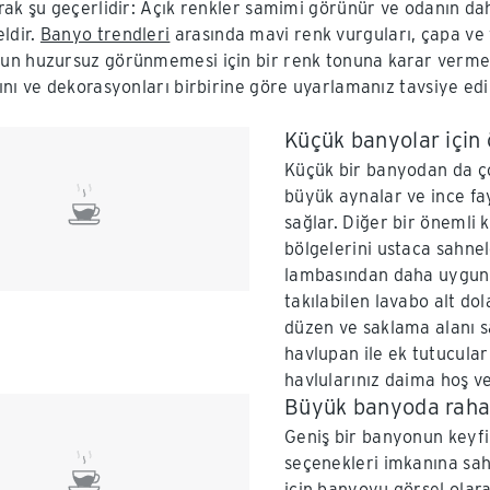
rak şu geçerlidir: Açık renkler samimi görünür ve odanın da
dir.
Banyo trendleri
arasında mavi renk vurguları, çapa ve fe
n huzursuz görünmemesi için bir renk tonuna karar vermeniz
nı ve dekorasyonları birbirine göre uyarlamanız tavsiye edil
Küçük banyolar için ö
Küçük bir banyodan da çok
büyük aynalar ve ince fa
sağlar. Diğer bir önemli 
bölgelerini ustaca sahnel
lambasından daha uygund
takılabilen lavabo alt do
düzen ve saklama alanı sa
havlupan ile ek tutucul
havlularınız daima hoş ve
Büyük banyoda rahat
Geniş bir banyonun keyfin
seçenekleri imkanına sa
için banyoyu görsel olara