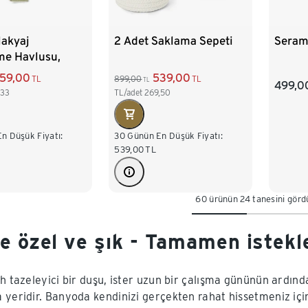
Makyaj
2 Adet Saklama Sepeti
Seram
me Havlusu,
ose pembe ve
59,00
539,00
TL
899,00
TL
TL
499,0
ngi
,33
TL/adet
269,50
n Düşük Fiyatı:
30 Günün En Düşük Fiyatı:
539,00
TL
60 ürünün 24 tanesini gör
e özel ve şık - Tamamen istekl
ah tazeleyici bir duşu, ister uzun bir çalışma gününün ardın
 yeridir. Banyoda kendinizi gerçekten rahat hissetmeniz için 