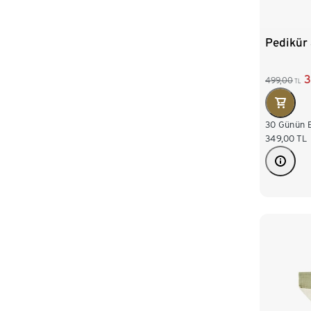
Pedikür 
3
499,00
TL
30 Günün E
349,00
TL