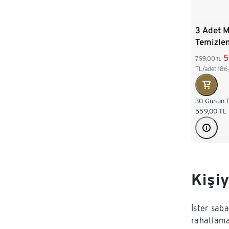
3 Adet 
Temizle
yeşil, r
5
799,00
TL
bakır re
TL/adet
186
30 Günün E
559,00
TL
Kişiy
İster sab
rahatlama