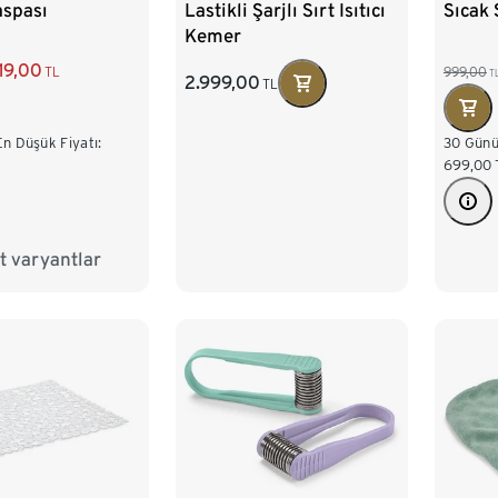
aspası
Lastikli Şarjlı Sırt Isıtıcı
Sıcak 
Kemer
19,00
TL
999,00
T
2.999,00
TL
n Düşük Fiyatı:
30 Günü
699,00
 varyantlar
ası