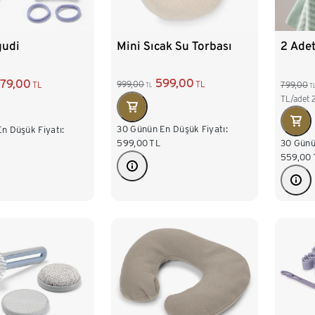
Mini Sıcak Su Torbası
gudi
2 Ade
599,00
79,00
999,00
TL
TL
799,00
TL
T
TL/adet
30 Günün En Düşük Fiyatı:
n Düşük Fiyatı:
30 Günü
599,00
TL
559,00