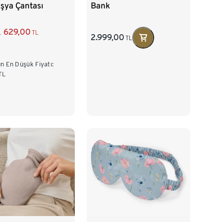
Eşya Çantası
Bank
629,00
TL
L
2.999,00
TL
n En Düşük Fiyatı:
TL