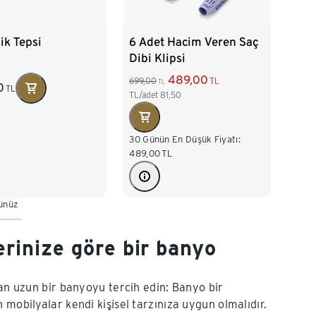
ik Tepsi
6 Adet Hacim Veren Saç
Dibi Klipsi
489,00
699,00
TL
TL
0
TL
TL/adet
81,50
30 Günün En Düşük Fiyatı:
489,00
TL
dünüz
erinize göre bir banyo
dan uzun bir banyoyu tercih edin: Banyo bir
mobilyalar kendi kişisel tarzınıza uygun olmalıdır.