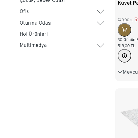
Çocuk, Bebek Odası
Küvet P
Ofis
5
749,00
TL
Oturma Odası
Hol Ürünleri
30 Günün E
Multimedya
519,00
TL
Mevcut
Duş Pasp