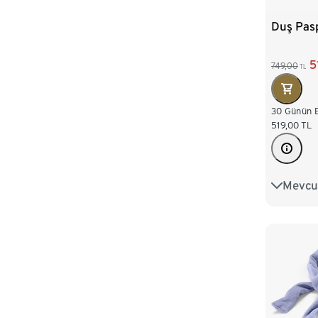
Duş Pas
5
749,00
TL
30 Günün E
519,00
TL
Mevcut
Küvet Pa