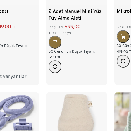
pası
Mikrof
2 Adet Manuel Mini Yüz
Tüy Alma Aleti
19,00
599,00
TL
599,00
999,00
TL
T
TL
TL/adet
299,50
n Düşük Fiyatı:
30 Günü
30 Günün En Düşük Fiyatı:
419,00
599,00
TL
 varyantlar
spası