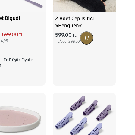
et Bigudi
2 Adet Cep Isıtıcı
»Penguen«
699,00
599,00
TL
TL
L
34,95
TL/adet
299,50
n En Düşük Fiyatı:
TL