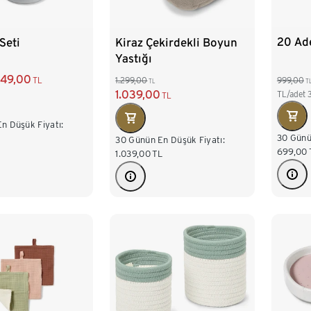
20 Ad
Seti
Kiraz Çekirdekli Boyun
Yastığı
49,00
999,00
TL
1.299,00
T
TL
1.039,00
TL/adet
TL
n Düşük Fiyatı:
30 Günü
30 Günün En Düşük Fiyatı:
699,00
1.039,00
TL