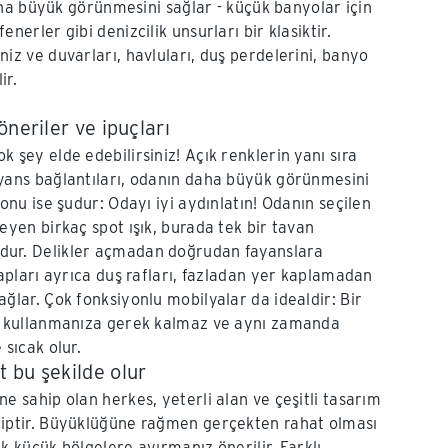
ha büyük görünmesini sağlar - küçük banyolar için
nerler gibi denizcilik unsurları bir klasiktir.
 ve duvarları, havluları, duş perdelerini, banyo
ir.
neriler ve ipuçları
 şey elde edebilirsiniz! Açık renklerin yanı sıra
yans bağlantıları, odanın daha büyük görünmesini
konu ise şudur: Odayı iyi aydınlatın! Odanın seçilen
eyen birkaç spot ışık, burada tek bir tavan
ur. Delikler açmadan doğrudan fayanslara
lapları ayrıca duş rafları, fazladan yer kaplamadan
ğlar. Çok fonksiyonlu mobilyalar da idealdir: Bir
ar kullanmanıza gerek kalmaz ve aynı zamanda
 sıcak olur.
 bu şekilde olur
e sahip olan herkes, yeterli alan ve çeşitli tasarım
hiptir. Büyüklüğüne rağmen gerçekten rahat olması
k küçük bölgelere ayırmanız önerilir. Farklı