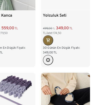
t Kanca
Yolculuk Seti
559,00
349,00
TL
499,00
TL
L
TL
279,50
TL/adet
174,50
n En Düşük Fiyatı:
30 Günün En Düşük Fiyatı:
TL
349,00
TL