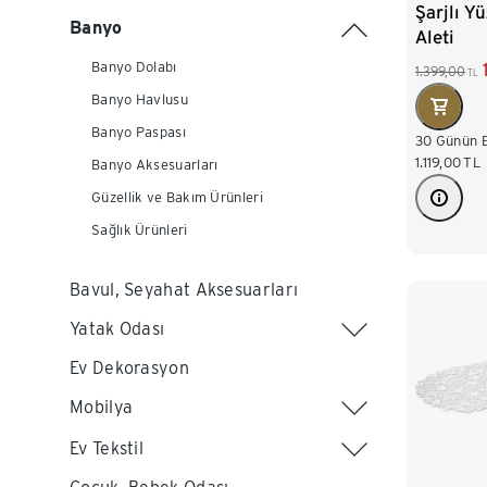
Şarjlı Y
Banyo
Aleti
Banyo Dolabı
1.399,00
TL
Banyo Havlusu
Banyo Paspası
30 Günün E
1.119,00
TL
Banyo Aksesuarları
Güzellik ve Bakım Ürünleri
Sağlık Ürünleri
Bavul, Seyahat Aksesuarları
Yatak Odası
Ev Dekorasyon
Mobilya
Ev Tekstil