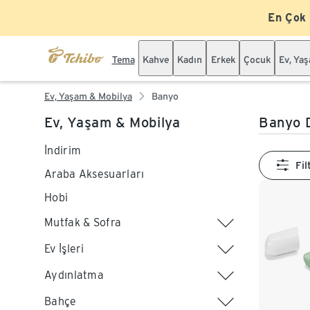
En Çok
Tema
Kahve
Kadın
Erkek
Çocuk
Ev, Ya
Ev, Yaşam & Mobilya
Banyo
Ev, Yaşam & Mobilya
Banyo 
İndirim
Fil
Araba Aksesuarları
Hobi
Mutfak & Sofra
Ev İşleri
Aydınlatma
Bahçe