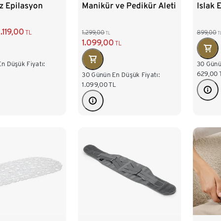
üz Epilasyon
Manikür ve Pedikür Aleti
Islak 
1.119,00
TL
1.299,00
899,00
TL
T
1.099,00
TL
n Düşük Fiyatı:
30 Günü
629,00
30 Günün En Düşük Fiyatı:
1.099,00
TL