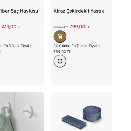
iber Saç Havlusu
Kiraz Çekirdekli Yastık
419,00
799,00
TL
999,00
TL
L
TL
n En Düşük Fiyatı:
30 Günün En Düşük Fiyatı:
TL
799,00
TL