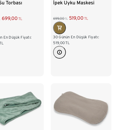
İpek Uyku Maskesi
Su Torbası
519,00
699,00
699,00
TL
TL
TL
L
30 Günün En Düşük Fiyatı:
n En Düşük Fiyatı:
519,00
TL
TL