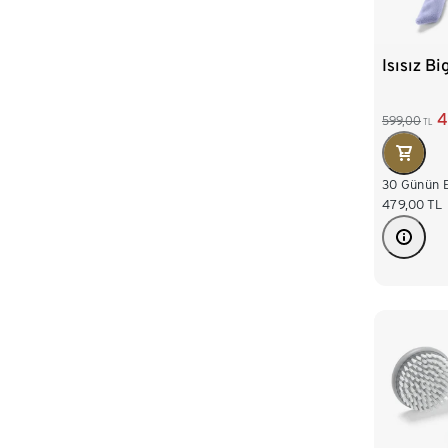
Isısız Bi
4
599,00
TL
30 Günün E
479,00
TL