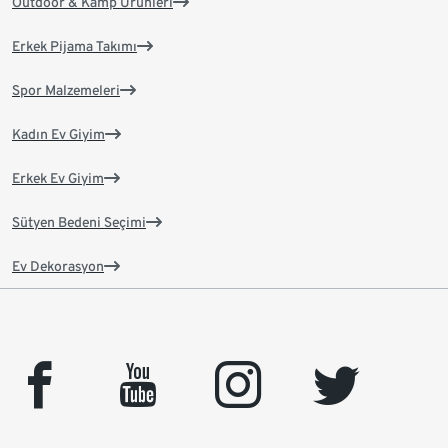
Outdoor & Kamp Ürünleri
Erkek Pijama Takımı
Spor Malzemeleri
Kadın Ev Giyim
Erkek Ev Giyim
Sütyen Bedeni Seçimi
Ev Dekorasyon
facebook
youtube
instagram
twitter