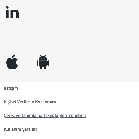
linkedin
appleinc
android
İletişim
Kişisel Verilerin Korunması
Çerez ve Tanımlama Teknolojileri Yönetimi
Kullanım Şartları