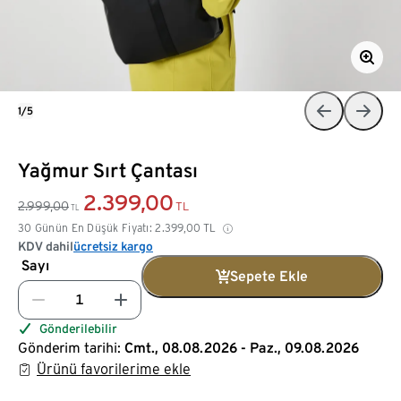
1/5
Yağmur Sırt Çantası
2.399,00
2.999,00
TL
TL
30 Günün En Düşük Fiyatı:
2.399,00
TL
KDV dahil
ücretsiz kargo
Sayı
Sepete Ekle
Gönderilebilir
Gönderim tarihi:
Cmt., 08.08.2026 - Paz., 09.08.2026
Ürünü favorilerime ekle