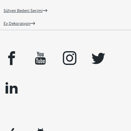
Sütyen Bedeni Seçimi
Ev Dekorasyon
facebook
youtube
instagram
twitter
linkedin