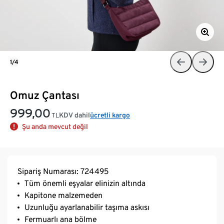
1/4
Omuz Çantası
999,00
KDV dahil
ücretli kargo
TL
Şu anda mevcut değil
Sipariş Numarası: 724495
Tüm önemli eşyalar elinizin altında
Kapitone malzemeden
Uzunluğu ayarlanabilir taşıma askısı
Fermuarlı ana bölme