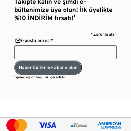
Takipte kalın ve şimdi e-
bültenimize üye olun! İlk üyelikte
%10 İNDİRİM fırsatı!¹
* Zorunlu alan
E-posta adresi*
Haber bültenine abone olun
¹
genel kupon koşulları
geçerlidir.