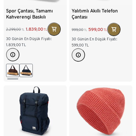
Spor Çantası, Tamamı
Yalıtımlı Akıllı Telefon
Kahverengi Baskılı
Çantası
1.839,00
599,00
2.299,00
999,00
TL
TL
TL
TL
30 Günün En Düşük Fiyatı:
30 Günün En Düşük Fiyatı:
1.839,00
TL
599,00
TL