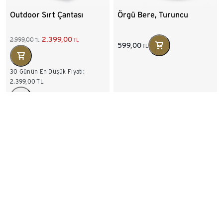
Outdoor Sırt Çantası
Örgü Bere, Turuncu
2.399,00
2.999,00
TL
TL
599,00
TL
30 Günün En Düşük Fiyatı:
2.399,00
TL
Mikro Polar Eldiven
Örgü Polar Eldiven,