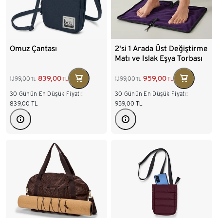
Omuz Çantası
2'si 1 Arada Üst Değiştirme
Matı ve Islak Eşya Torbası
839,00
959,00
1.199,00
1.199,00
TL
TL
TL
TL
30 Günün En Düşük Fiyatı:
30 Günün En Düşük Fiyatı:
839,00
TL
959,00
TL