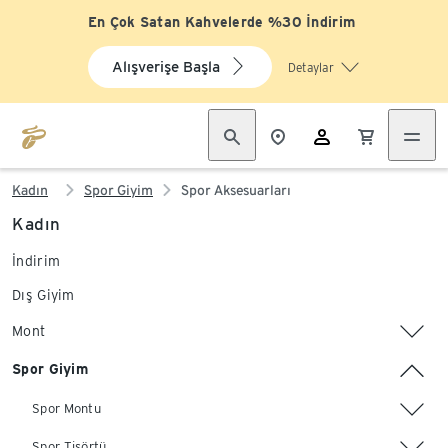
En Çok Satan Kahvelerde %30 İndirim
Alışverişe Başla
Detaylar
Kadın
Spor Giyim
Spor Aksesuarları
Kadın
İndirim
Dış Giyim
Mont
Spor Giyim
Spor Montu
Spor Tişörtü