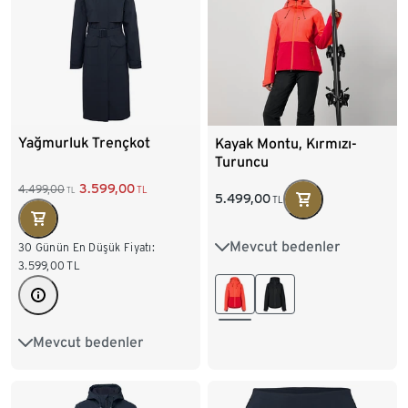
Yağmurluk Trençkot
Kayak Montu, Kırmızı-
Turuncu
3.599,00
4.499,00
TL
TL
5.499,00
TL
Mevcut bedenler
34
36
38
40
30 Günün En Düşük Fiyatı:
3.599,00
TL
42
44
46
Mevcut bedenler
36
38
40
42
44
46
48
50