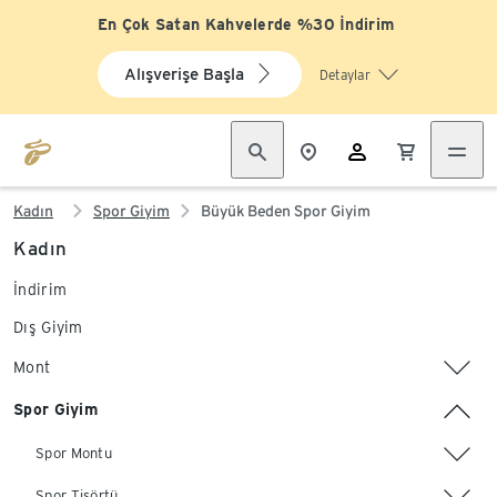
En Çok Satan Kahvelerde %30 İndirim
Alışverişe Başla
Detaylar
Kadın
Spor Giyim
Büyük Beden Spor Giyim
Kadın
İndirim
Dış Giyim
Mont
Spor Giyim
Spor Montu
Spor Tişörtü