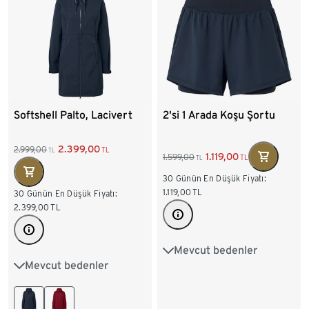
Softshell Palto, Lacivert
2'si 1 Arada Koşu Şortu
2.399,00
2.999,00
TL
TL
1.119,00
1.599,00
TL
TL
30 Günün En Düşük Fiyatı:
1.119,00
TL
30 Günün En Düşük Fiyatı:
2.399,00
TL
Mevcut bedenler
34
36
38
40
Mevcut bedenler
36
38
40
42
42
44
44
46
48
50