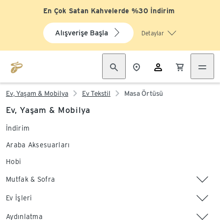
En Çok Satan Kahvelerde %30 İndirim
Alışverişe Başla
Detaylar
Ev, Yaşam & Mobilya
Ev Tekstil
Masa Örtüsü
Ev, Yaşam & Mobilya
İndirim
Araba Aksesuarları
Hobi
Mutfak & Sofra
Ev İşleri
Aydınlatma