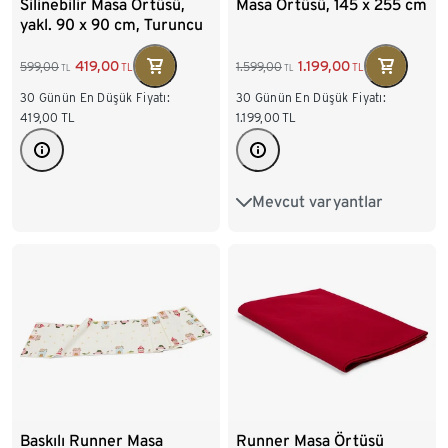
Silinebilir Masa Örtüsü,
Masa Örtüsü, 145 x 255 cm
yakl. 90 x 90 cm, Turuncu
419,00
1.199,00
599,00
1.599,00
TL
TL
TL
TL
30 Günün En Düşük Fiyatı:
30 Günün En Düşük Fiyatı:
419,00
TL
1.199,00
TL
Mevcut varyantlar
140 x 180 cm
Runner Masa Örtüsü
Baskılı Runner Masa