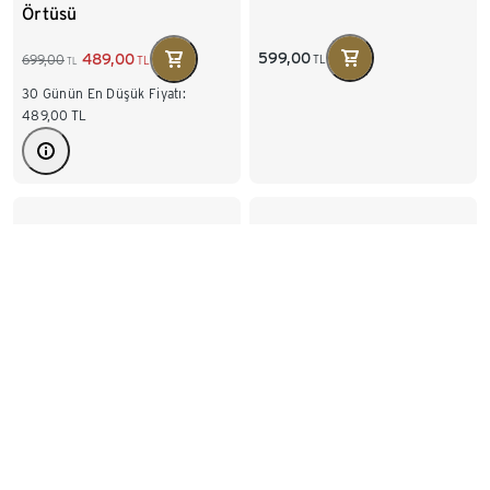
Örtüsü
599,00
489,00
699,00
TL
TL
TL
30 Günün En Düşük Fiyatı:
489,00
TL
Batik Şeritli Masa Koşucu
Şerit Örtü, büyük boy
729,00
549,00
799,00
TL
TL
TL