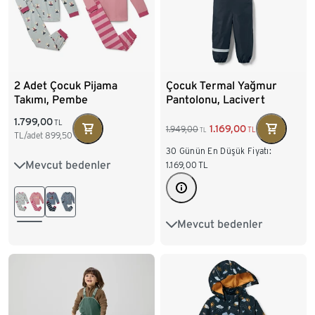
2 Adet Çocuk Pijama
Çocuk Termal Yağmur
Takımı, Pembe
Pantolonu, Lacivert
1.799,00
TL
1.169,00
1.949,00
TL
TL
TL/adet
899,50
30 Günün En Düşük Fiyatı:
Mevcut bedenler
86/92
98/104
1.169,00
TL
110/116
122/128
Mevcut bedenler
74/80
86/92
134/140
98/104
110/116
122/128