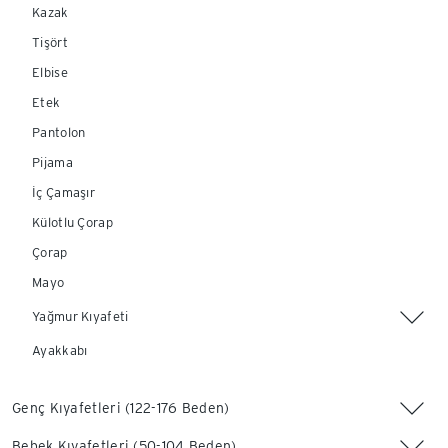
Kazak
Tişört
Elbise
Etek
Pantolon
Pijama
İç Çamaşır
Külotlu Çorap
Çorap
Mayo
Yağmur Kıyafeti
Ayakkabı
Genç Kıyafetleri (122-176 Beden)
Bebek Kıyafetleri (50-104 Beden)