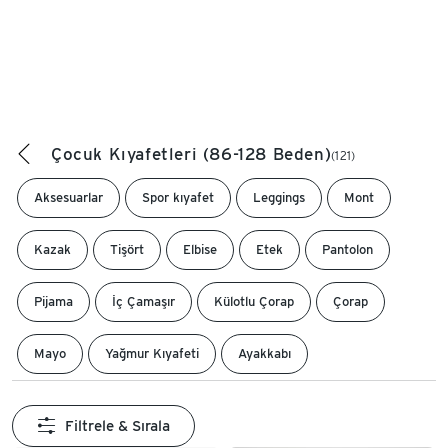
Çocuk Kıyafetleri (86-128 Beden)
(121)
Aksesuarlar
Spor kıyafet
Leggings
Mont
Kazak
Tişört
Elbise
Etek
Pantolon
Pijama
İç Çamaşır
Külotlu Çorap
Çorap
Mayo
Yağmur Kıyafeti
Ayakkabı
Filtrele & Sırala