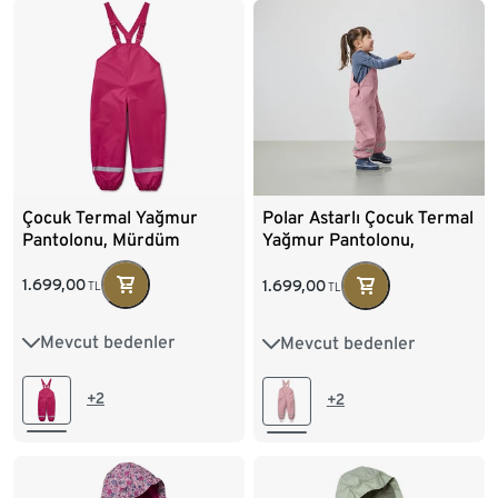
Çocuk Termal Yağmur
Polar Astarlı Çocuk Termal
Pantolonu, Mürdüm
Yağmur Pantolonu,
Pembe
1.699,00
1.699,00
TL
TL
Mevcut bedenler
Mevcut bedenler
74/80
86/92
74/80
86/92
98/104
110/116
98/104
110/116
+2
+2
122/128
122/128