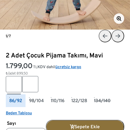
1/7
2 Adet Çocuk Pijama Takımı, Mavi
1.799,00
KDV dahil
ücretsiz kargo
TL
₺/adet
899,50
86/92
98/104
110/116
122/128
134/140
Beden Tablosu
Sayı
Sepete Ekle