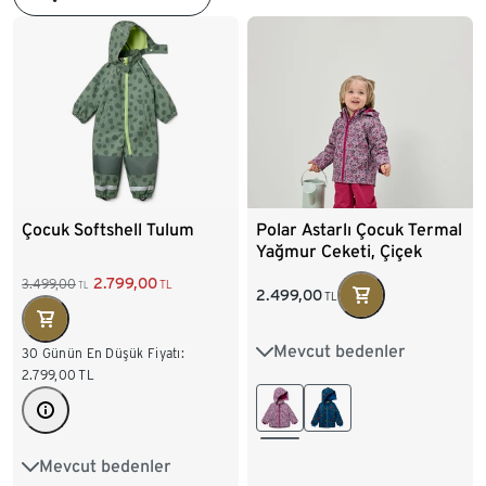
Çocuk Softshell Tulum
Polar Astarlı Çocuk Termal
Yağmur Ceketi, Çiçek
Desenli
2.799,00
3.499,00
TL
TL
2.499,00
TL
Mevcut bedenler
74/80
86/92
30 Günün En Düşük Fiyatı:
2.799,00
TL
98/104
110/116
122/128
Mevcut bedenler
74/80
86/92