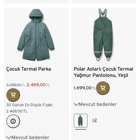
98/104
110/116
Çocuk Termal Parka
Polar Astarlı Çocuk Termal
Yağmur Pantolonu, Yeşil
2.469,00
3.299,00
TL
TL
1.699,00
TL
Mevcut bedenler
74/80
86/92
30 Günün En Düşük Fiyatı:
2.469,00
TL
98/104
110/116
+2
122/128
Mevcut bedenler
122/128
134/140