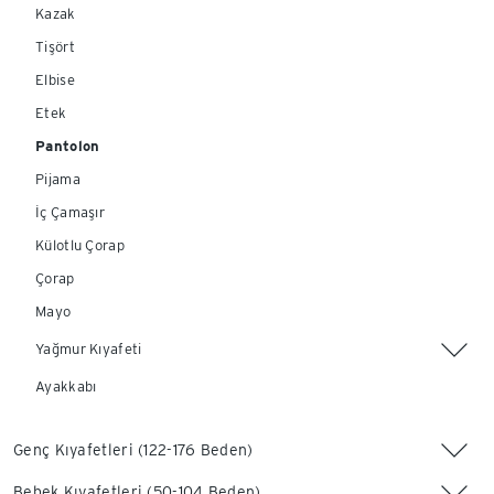
Kazak
Tişört
Elbise
Etek
Pantolon
Pijama
İç Çamaşır
Külotlu Çorap
Çorap
Mayo
Yağmur Kıyafeti
Ayakkabı
Genç Kıyafetleri (122-176 Beden)
Bebek Kıyafetleri (50-104 Beden)