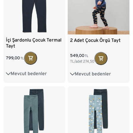
İçi Şardonlu Çocuk Termal
2 Adet Çocuk Örgü Tayt
Tayt
549,00
TL
799,00
TL
TL/adet
274,50
Mevcut bedenler
Mevcut bedenler
86/92
98/104
86/92
98/104
110/116
122/128
110/116
122/128
134/140
146/152
158/164
170/176