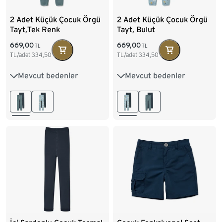
2 Adet Küçük Çocuk Örgü
2 Adet Küçük Çocuk Örgü
Tayt,Tek Renk
Tayt, Bulut
669,00
669,00
TL
TL
TL/adet
334,50
TL/adet
334,50
Mevcut bedenler
Mevcut bedenler
86/92
98/104
86/92
98/104
110/116
122/128
110/116
122/128
134/140