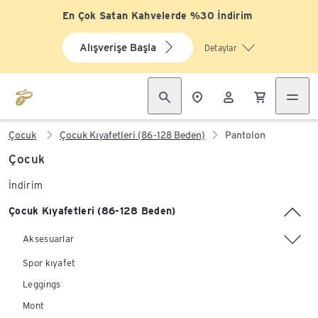
En Çok Satan Kahvelerde %30 İndirim
Alışverişe Başla
Detaylar
Çocuk
Çocuk Kıyafetleri (86-128 Beden)
Pantolon
Çocuk
İndirim
Çocuk Kıyafetleri (86-128 Beden)
Aksesuarlar
Spor kıyafet
Leggings
Mont