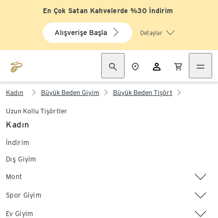
En Çok Satan Kahvelerde %30 İndirim
Alışverişe Başla
Detaylar
Kadın
Büyük Beden Giyim
Büyük Beden Tişört
Uzun Kollu Tişörtler
Kadın
İndirim
Dış Giyim
Mont
Spor Giyim
Ev Giyim