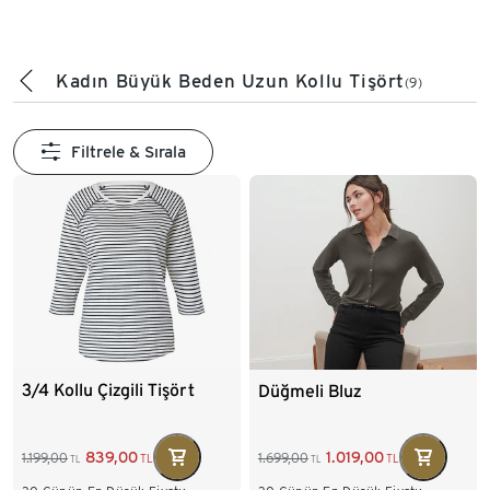
Kadın Büyük Beden Uzun Kollu Tişört
(9)
Filtrele & Sırala
3/4 Kollu Çizgili Tişört
Düğmeli Bluz
839,00
1.019,00
1.199,00
1.699,00
TL
TL
TL
TL