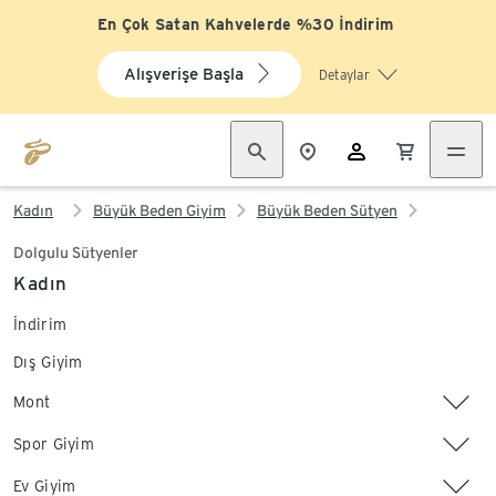
En Çok Satan Kahvelerde %30 İndirim
Alışverişe Başla
Detaylar
Kadın
Büyük Beden Giyim
Büyük Beden Sütyen
Dolgulu Sütyenler
Kadın
İndirim
Dış Giyim
Mont
Spor Giyim
Ev Giyim