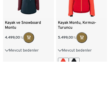
Kayak ve Snowboard
Kayak Montu, Kırmızı-
Montu
Turuncu
4.499,00
5.499,00
TL
TL
Mevcut bedenler
Mevcut bedenler
34
36
38
40
34
36
38
40
42
44
46
42
44
46