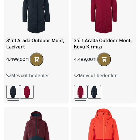
3'ü 1 Arada Outdoor Mont,
3'ü 1 Arada Outdoor Mont,
Lacivert
Koyu Kırmızı
4.499,00
4.499,00
TL
TL
Mevcut bedenler
Mevcut bedenler
36
38
40
42
36
38
40
42
44
46
48
50
44
46
48
50