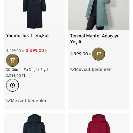
Yağmurluk Trençkot
Termal Manto, Adaçayı
Yeşili
3.599,00
4.499,00
TL
TL
4.999,00
TL
Mevcut bedenler
36
38
40
42
30 Günün En Düşük Fiyatı:
3.599,00
TL
44
46
48
Mevcut bedenler
36
38
40
42
44
46
48
50