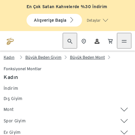
En Çok Satan Kahvelerde %30 İndirim
Alışverişe Başla
Detaylar
Kadın
Büyük Beden Giyim
Büyük Beden Mont
Fonksiyonel Montlar
Kadın
İndirim
Dış Giyim
Mont
Spor Giyim
Ev Giyim