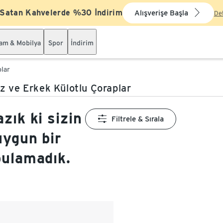
 Satan Kahvelerde %30 İndirim
Alışverişe Başla
De
şam & Mobilya
Spor
İndirim
plar
z ve Erkek Külotlu Çoraplar
zık ki sizin
Filtrele & Sırala
uygun bir
bulamadık.