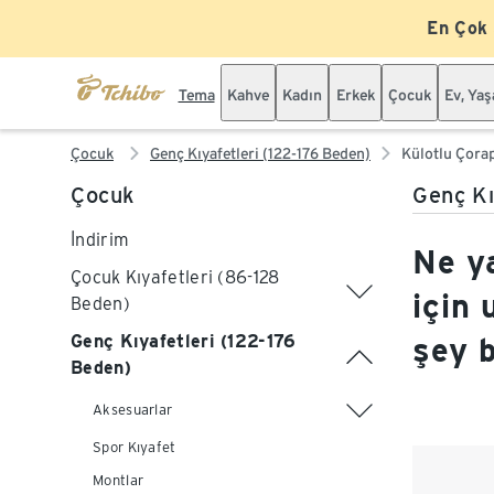
En Çok
Tema
Kahve
Kadın
Erkek
Çocuk
Ev, Ya
Çocuk
Genç Kıyafetleri (122-176 Beden)
Külotlu Çora
Çocuk
Genç Kı
İndirim
Ne ya
Çocuk Kıyafetleri (86-128
için 
Beden)
Genç Kıyafetleri (122-176
şey 
Beden)
Aksesuarlar
Spor Kıyafet
Montlar