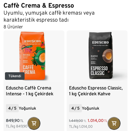
Caffè Crema & Espresso
Uyumlu, yumuşak caffè kreması veya
karakteristik espresso tadı
8 Ürünler
Tükendi
Eduscho Caffè Crema
Eduscho Espresso Classic,
Intense - 1 kg Çekirdek
1 kg Çekirdek Kahve
Kahve
4
/
5
Yoğunluk
4
/
5
Yoğunluk
849,90
1.014,00
1.449,00
TL
TL
TL
TL/kg
849,90
TL/kg
1.014,00