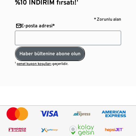
%10 İNDİRİM fırsatı!¹
* Zorunlu alan
E-posta adresi*
Haber bültenine abone olun
¹
genel kupon koşulları
geçerlidir.