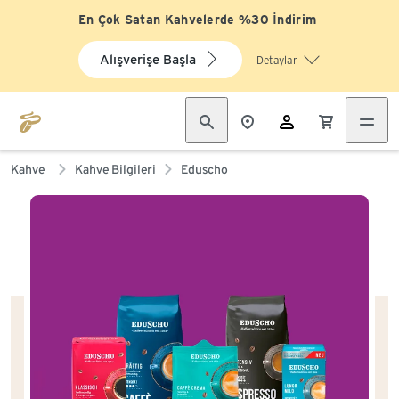
En Çok Satan Kahvelerde %30 İndirim
Alışverişe Başla
Detaylar
Kahve
Kahve Bilgileri
Eduscho