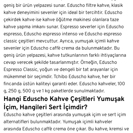
geniş bir ürün yelpazesi sunar. Eduscho filtre kahve, klasik
kahve deneyimini sevenler için ideal bir tercihtir. Eduscho
çekirdek kahve ise kahve öğütme makinesi olanlara taze
kahve yapma imkanı sunar. Espresso severler için Eduscho
espresso, Eduscho espresso intenso ve Eduscho espresso
classic çeşitleri mevcuttur. Ayrıca, yumuşak içimli kahve
sevenler için Eduscho caffè crema da bulunmaktadır. Bu
geniş ürün yelpazesi, kahve tutkunlarının farklı ihtiyaçlarına
cevap verecek şekilde tasarlanmıştır. Örneğin, Eduscho
Espresso Classic, yoğun ve dengeli bir tat arayanlar için
mükemmel bir seçimdir. Tchibo Eduscho kahve, her bir
fincanda üstün kaliteyi garanti eder. Eduscho kahveler, 100
g, 250 g, 500 g ve 1 kg paketlerde sunulmaktadır.
Hangi Eduscho Kahve Çeşitleri Yumuşak
İçim, Hangileri Sert İçimdir?
Eduscho kahve çeşitleri arasında yumuşak içim ve sert içim
alternatifleri bulunmaktadır. Yumuşak içimli kahveler
arasında Eduscho caffè crema öne çıkar. Bu kahve, kremsi ve