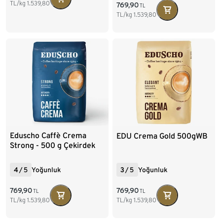
TL/kg
1.539,80
769,90
TL
TL/kg
1.539,80
Eduscho Caffè Crema
EDU Crema Gold 500gWB
Strong - 500 g Çekirdek
Kahve
4
/
5
Yoğunluk
3
/
5
Yoğunluk
769,90
769,90
TL
TL
TL/kg
1.539,80
TL/kg
1.539,80