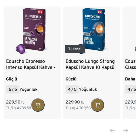
Tükendi
Eduscho Espresso
Eduscho Lungo Strong
Edus
Intenso Kapsül Kahve -
Kapsül Kahve 10 Kapsül
Class
10 Kapsül
10 K
Güçlü
Güçlü
Bahar
5
/
5
Yoğunluk
4
/
5
Yoğunluk
4
/
5
229,90
229,90
229,
TL
TL
TL/kg
4.789,58
TL/kg
4.789,58
TL/kg