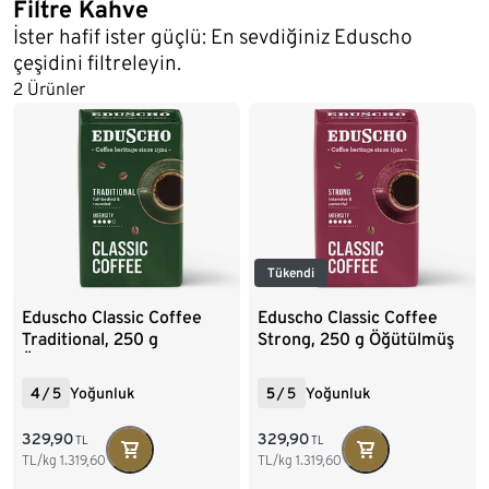
Filtre Kahve
İster hafif ister güçlü: En sevdiğiniz Eduscho
çeşidini filtreleyin.
2 Ürünler
Tükendi
Eduscho Classic Coffee
Eduscho Classic Coffee
Traditional, 250 g
Strong, 250 g Öğütülmüş
Öğütülmüş Filtre Kahve
Filtre Kahve
4
/
5
Yoğunluk
5
/
5
Yoğunluk
329,90
329,90
TL
TL
TL/kg
1.319,60
TL/kg
1.319,60