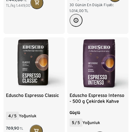
30 Günün En Düşük Fiyatı:
TL/kg
1.449,00
1.014,00
TL
Eduscho Espresso Intenso
Eduscho Espresso Classic
- 500 g Çekirdek Kahve
Güçlü
4
/
5
Yoğunluk
5
/
5
Yoğunluk
769,90
TL