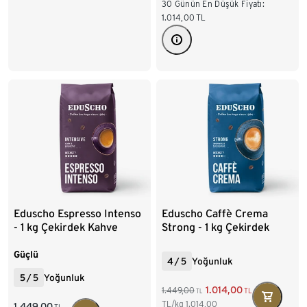
30 Günün En Düşük Fiyatı:
1.014,00
TL
Eduscho Espresso Intenso
Eduscho Caffè Crema
- 1 kg Çekirdek Kahve
Strong - 1 kg Çekirdek
Kahve
Güçlü
4
/
5
Yoğunluk
5
/
5
Yoğunluk
1.014,00
1.449,00
TL
TL
TL/kg
1.014,00
1.449,00
TL