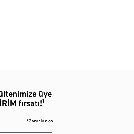
bültenimize üye
RİM fırsatı!¹
* Zorunlu alan