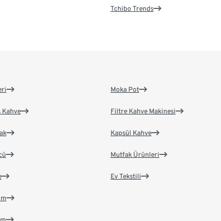
Tchibo Trends
eri
Moka Pot
s Kahve
Filtre Kahve Makinesi
ak
Kapsül Kahve
cü
Mutfak Ürünleri
e
Ev Tekstili
im
im