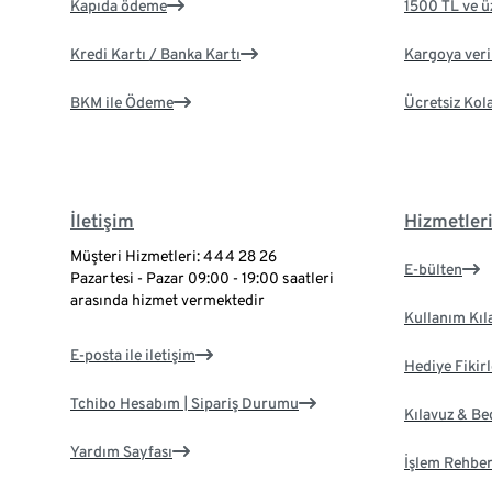
Kapıda ödeme
1500 TL ve ü
Kredi Kartı / Banka Kartı
Kargoya veril
BKM ile Ödeme
Ücretsiz Kol
İletişim
Hizmetler
Müşteri Hizmetleri: 444 28 26
E-bülten
Pazartesi - Pazar 09:00 - 19:00 saatleri
arasında hizmet vermektedir
Kullanım Kıl
E-posta ile iletişim
Hediye Fikirl
Tchibo Hesabım | Sipariş Durumu
Kılavuz & B
Yardım Sayfası
İşlem Rehber