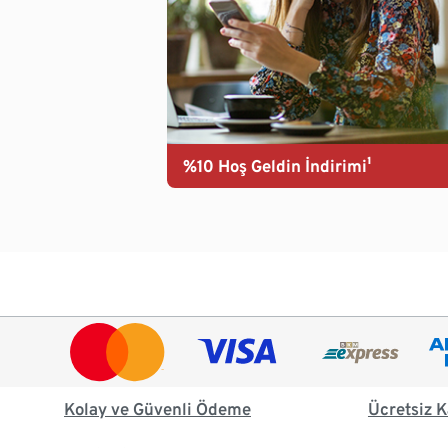
%10 Hoş Geldin İndirimi¹
Kolay ve Güvenli Ödeme
Ücretsiz K