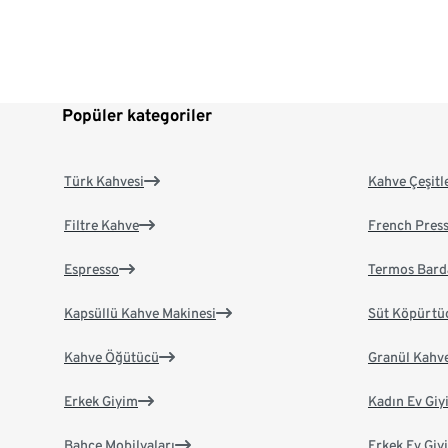
Popüler kategoriler
Türk Kahvesi
Kahve Çeşitl
Filtre Kahve
French Pres
Espresso
Termos Bard
Kapsüllü Kahve Makinesi
Süt Köpürtü
Kahve Öğütücü
Granül Kahv
Erkek Giyim
Kadın Ev Giy
Bahçe Mobilyaları
Erkek Ev Giy