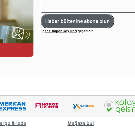
Haber bültenine abone olun
¹
genel kupon koşulları
geçerlidir.
argo & İade
Mağaza bul