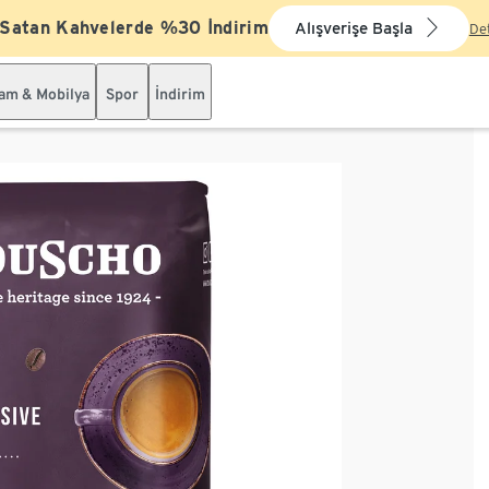
 Satan Kahvelerde %30 İndirim
Alışverişe Başla
De
şam & Mobilya
Spor
İndirim