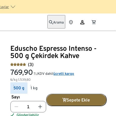
taylar
Arama
Eduscho Espresso Intenso -
500 g Çekirdek Kahve
(3)
769,90
KDV dahil
ücretli kargo
TL
₺/kg
1.539,80
500 g
1 kg
Sayı
Sepete Ekle
Gönderilebilir