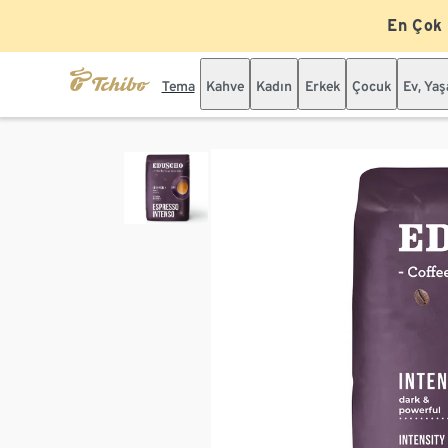
En Çok
Tema
Kahve
Kadın
Erkek
Çocuk
Ev, Ya