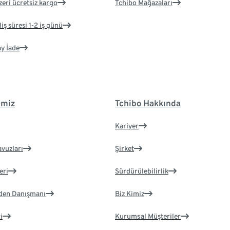
zeri ücretsiz kargo
Tchibo Mağazaları
iş süresi 1-2 iş günü
ay İade
imiz
Tchibo Hakkında
Kariyer
avuzları
Şirket
eri
Sürdürülebilirlik
eden Danışmanı
Biz Kimiz
i
Kurumsal Müşteriler