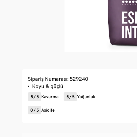
Sipariş Numarası: 529240
Koyu & güçlü
5
/
5
Kavurma
5
/
5
Yoğunluk
0
/
5
Asidite