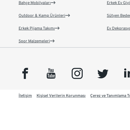
Bahçe Mobilyaları
Erkek Ev Giy
Outdoor & Kamp Ürünleri
Sütyen Bede
Erkek Pijama Takımı
Ev Dekorasy
Spor Malzemeleri
facebook
youtube
instagram
twitter
link
İletişim
Kişisel Verilerin Korunması
Çerez ve Tanımlama Te