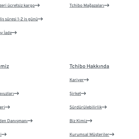
zeri ücretsiz kargo
Tchibo Mağazaları
iş süresi 1-2 iş günü
ay İade
imiz
Tchibo Hakkında
Kariyer
avuzları
Şirket
eri
Sürdürülebilirlik
eden Danışmanı
Biz Kimiz
i
Kurumsal Müşteriler