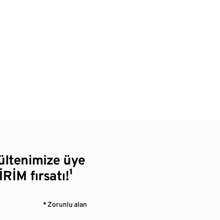
bültenimize üye
RİM fırsatı!¹
* Zorunlu alan