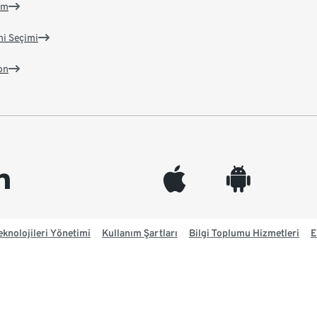
im
ni Seçimi
on
edin
appleinc
android
knolojileri Yönetimi
Kullanım Şartları
Bilgi Toplumu Hizmetleri
E