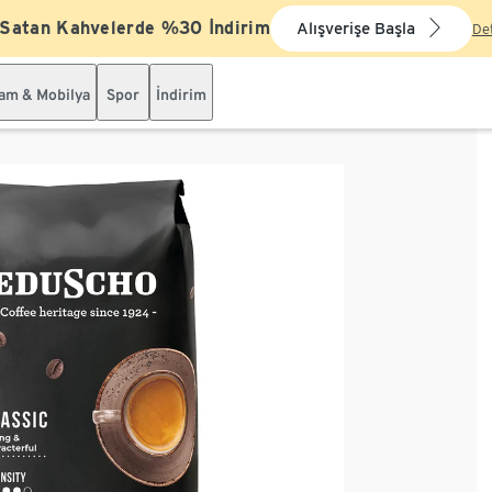
 Satan Kahvelerde %30 İndirim
Alışverişe Başla
De
şam & Mobilya
Spor
İndirim