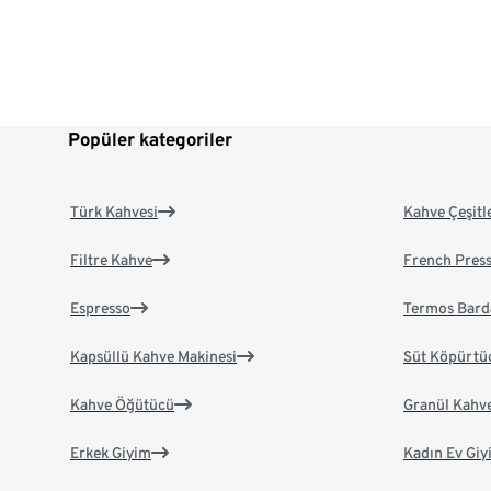
Popüler kategoriler
Türk Kahvesi
Kahve Çeşitl
Filtre Kahve
French Pres
Espresso
Termos Bard
Kapsüllü Kahve Makinesi
Süt Köpürtü
Kahve Öğütücü
Granül Kahv
Erkek Giyim
Kadın Ev Giy