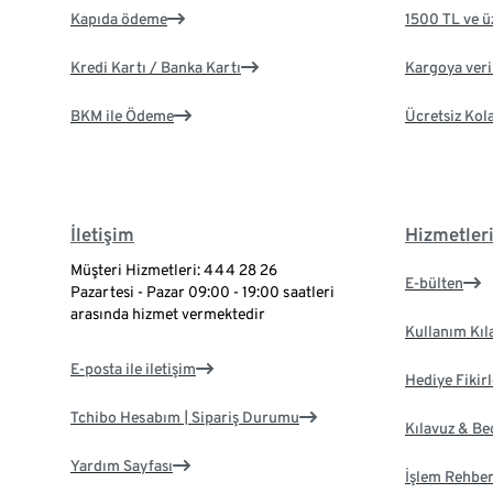
Kapıda ödeme
1500 TL ve ü
Kredi Kartı / Banka Kartı
Kargoya veril
BKM ile Ödeme
Ücretsiz Kol
İletişim
Hizmetler
Müşteri Hizmetleri: 444 28 26
E-bülten
Pazartesi - Pazar 09:00 - 19:00 saatleri
arasında hizmet vermektedir
Kullanım Kıl
E-posta ile iletişim
Hediye Fikirl
Tchibo Hesabım | Sipariş Durumu
Kılavuz & B
Yardım Sayfası
İşlem Rehber