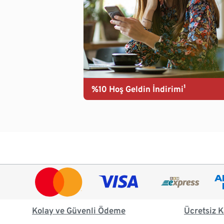
%10 Hoş Geldin İndirimi¹
Kolay ve Güvenli Ödeme
Ücretsiz K