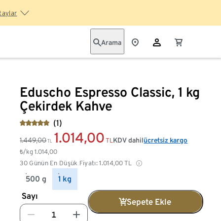
taylar
Arama
Eduscho Espresso Classic, 1 kg
Çekirdek Kahve
(1)
1.014,00
1.449,00
KDV dahil
ücretsiz kargo
TL
TL
₺/kg
1.014,00
30 Günün En Düşük Fiyatı:
1.014,00
TL
500 g
1 kg
Sayı
Sepete Ekle