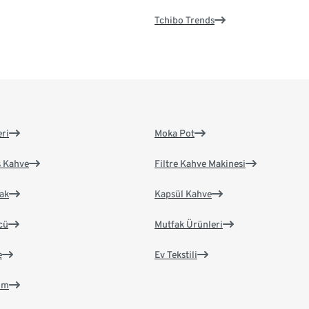
Tchibo Trends
eri
Moka Pot
s Kahve
Filtre Kahve Makinesi
ak
Kapsül Kahve
cü
Mutfak Ürünleri
e
Ev Tekstili
im