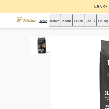
En Çok
Tema
Kahve
Kadın
Erkek
Çocuk
Ev, Ya