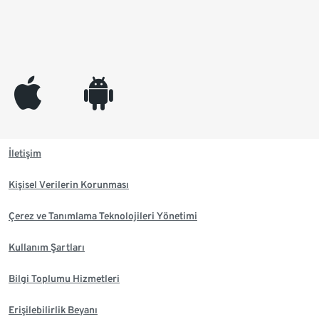
appleinc
android
İletişim
Kişisel Verilerin Korunması
Çerez ve Tanımlama Teknolojileri Yönetimi
Kullanım Şartları
Bilgi Toplumu Hizmetleri
Erişilebilirlik Beyanı