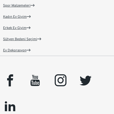
Spor Malzemeleri
Kadın Ev Giyim
Erkek Ev Giyim
Sütyen Bedeni Seçimi
Ev Dekorasyon
facebook
youtube
instagram
twitter
linkedin