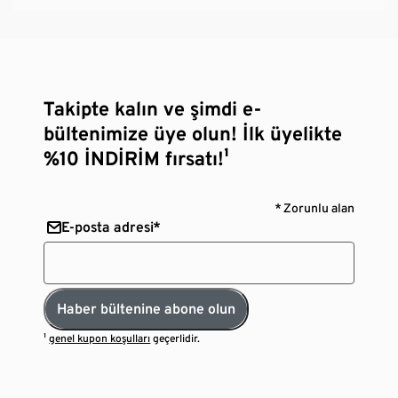
Takipte kalın ve şimdi e-
bültenimize üye olun! İlk üyelikte
%10 İNDİRİM fırsatı!¹
* Zorunlu alan
E-posta adresi*
Haber bültenine abone olun
¹
genel kupon koşulları
geçerlidir.