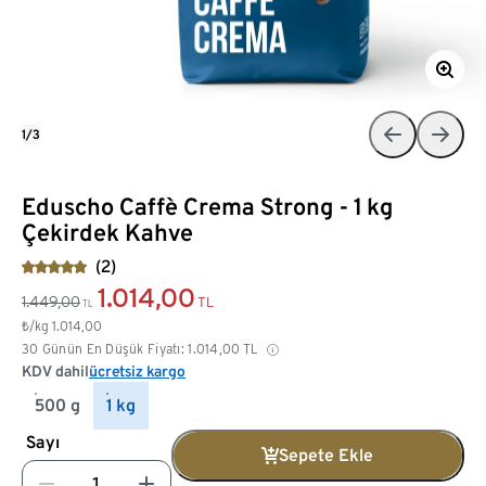
1/3
Eduscho Caffè Crema Strong - 1 kg
Çekirdek Kahve
(2)
1.014,00
1.449,00
TL
TL
₺/kg
1.014,00
30 Günün En Düşük Fiyatı:
1.014,00
TL
KDV dahil
ücretsiz kargo
500 g
1 kg
Sayı
Sepete Ekle