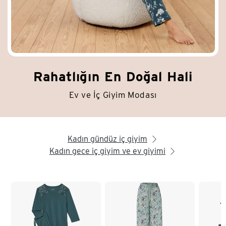
Rahatlığın En Doğal Hali
Ev ve İç Giyim Modası
Kadın gündüz iç giyim
arrow_right
Kadın gece iç giyim ve ev giyimi
arrow_right
Liste sonu