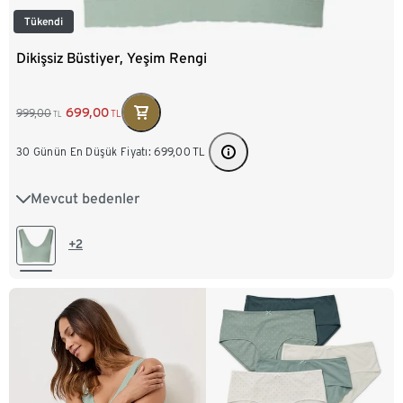
Tükendi
Dikişsiz Büstiyer, Yeşim Rengi
699,00
999,00
TL
TL
30 Günün En Düşük Fiyatı:
699,00
TL
Mevcut bedenler
XS 32/34
S 36/38
M 40/42
L 44/46
+2