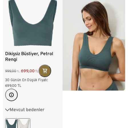
Dikişsiz Büstiyer, Petrol
Rengi
699,00
999,00
TL
TL
30 Günün En Düşük Fiyatı:
699,00
TL
Mevcut bedenler
XS 32/34
S 36/38
M 40/42
L 44/46