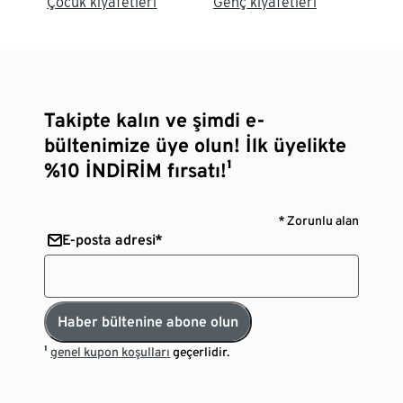
Çocuk kıyafetleri
Genç kıyafetleri
S
Takipte kalın ve şimdi e-
bültenimize üye olun! İlk üyelikte
%10 İNDİRİM fırsatı!¹
* Zorunlu alan
E-posta adresi*
Haber bültenine abone olun
¹
genel kupon koşulları
geçerlidir.