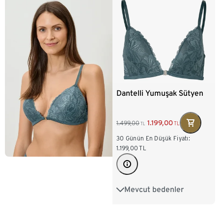
Dantelli Yumuşak Sütyen
1.199,00
1.499,00
TL
TL
30 Günün En Düşük Fiyatı:
1.199,00
TL
Mevcut bedenler
75A
75B
80A
80B
85B