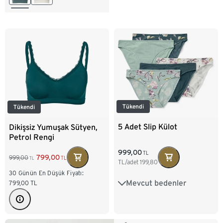
Tükendi
Tükendi
5 Adet Slip Külot
Dikişsiz Yumuşak Sütyen,
Petrol Rengi
999,00
TL
799,00
999,00
TL
TL
TL/adet
199,80
30 Günün En Düşük Fiyatı:
Mevcut bedenler
S 36/38
M 40/42
799,00
TL
L 44/46
XL 48/50