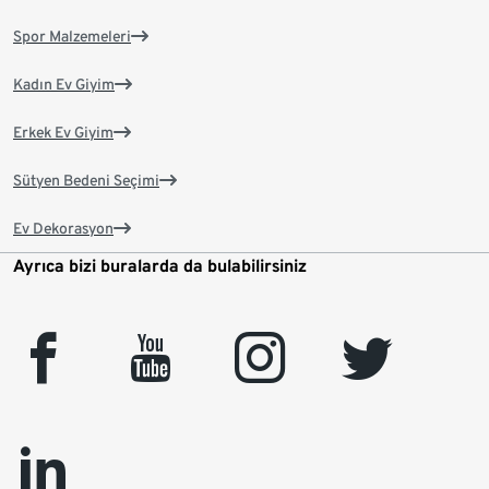
Spor Malzemeleri
Kadın Ev Giyim
Erkek Ev Giyim
Sütyen Bedeni Seçimi
Ev Dekorasyon
Ayrıca bizi buralarda da bulabilirsiniz
facebook
youtube
instagram
twitter
linkedin