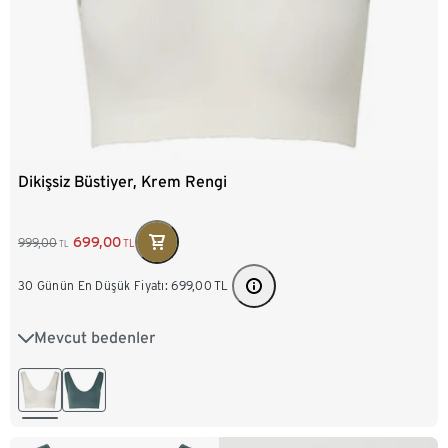
Dikişsiz Büstiyer, Krem Rengi
699,00
999,00
TL
TL
30 Günün En Düşük Fiyatı:
699,00
TL
Mevcut bedenler
XS 32/34
S 36/38
M 40/42
L 44/46