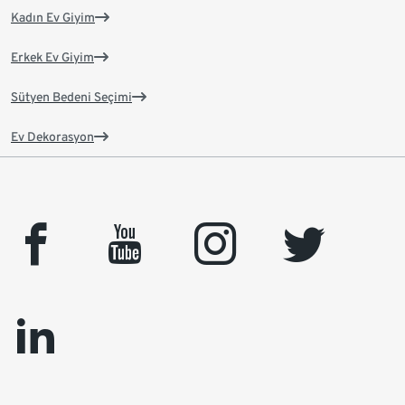
Kadın Ev Giyim
Erkek Ev Giyim
Sütyen Bedeni Seçimi
Ev Dekorasyon
facebook
youtube
instagram
twitter
linkedin