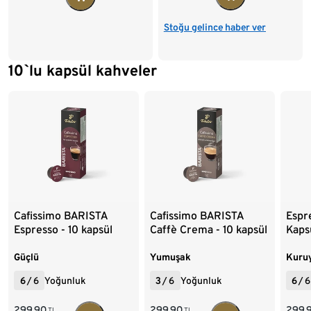
Stoğu gelince haber ver
10`lu kapsül kahveler
Liste sonu
Cafissimo BARISTA
Cafissimo BARISTA
Espre
Espresso - 10 kapsül
Caffè Crema - 10 kapsül
Kaps
Güçlü
Yumuşak
Kuru
6
/
6
Yoğunluk
3
/
6
Yoğunluk
6
/
6
299,90
299,90
299,
TL
TL