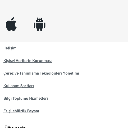
appleinc
android
İletişim
Kişisel Verilerin Korunması
Çerez ve Tanımlama Teknolojileri Yönetimi
Kullanım Şartları
Bilgi Toplumu Hizmetleri
Erişilebilirlik Beyanı