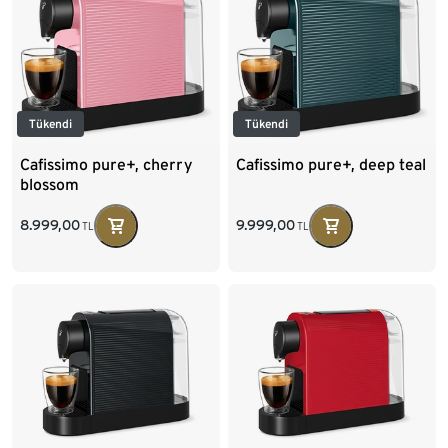
Tükendi
Tükendi
Cafissimo pure+, cherry
Cafissimo pure+, deep teal
blossom
8.999,00
9.999,00
TL
TL