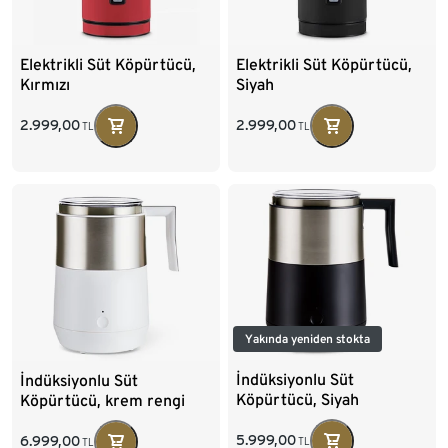
Elektrikli Süt Köpürtücü,
Elektrikli Süt Köpürtücü,
Kırmızı
Siyah
2.999,00
2.999,00
TL
TL
Yakında yeniden stokta
İndüksiyonlu Süt
İndüksiyonlu Süt
Köpürtücü, Siyah
Köpürtücü, krem rengi
5.999,00
6.999,00
TL
TL