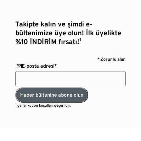
Takipte kalın ve şimdi e-
bültenimize üye olun! İlk üyelikte
%10 İNDİRİM fırsatı!¹
* Zorunlu alan
E-posta adresi*
Haber bültenine abone olun
¹
genel kupon koşulları
geçerlidir.