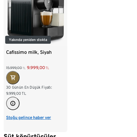
Yakında yeniden stokta
Cafissimo milk, Siyah
9.999,00
15.999,00
TL
TL
30 Günün En Düşük Fiyatı:
9.999,00
TL
Stoğu gelince haber ver
Süt köpürtücüler