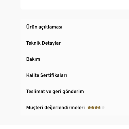
Yakl. 9 dakika sonra entegre otomatik kapanm
Büyük Tchibo kapsül yelpazesi sayesinde zen
Ürün açıklaması
Teknik Detaylar
Bakım
Kalite Sertifikaları
Teslimat ve geri gönderim
Müşteri değerlendirmeleri