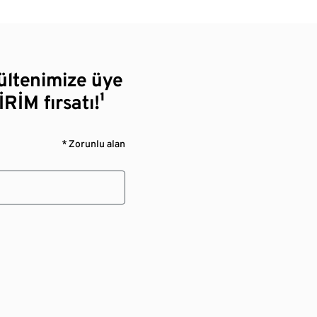
bültenimize üye
RİM fırsatı!¹
* Zorunlu alan