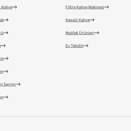
s Kahve
Filtre Kahve Makinesi
ak
Kapsül Kahve
cü
Mutfak Ürünleri
e
Ev Tekstili
im
im
ni Seçimi
on