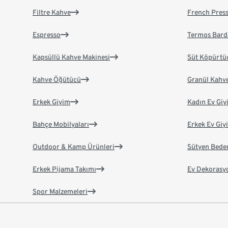
Filtre Kahve
French Pres
Espresso
Termos Bard
Kapsüllü Kahve Makinesi
Süt Köpürtü
Kahve Öğütücü
Granül Kahv
Erkek Giyim
Kadın Ev Giy
Bahçe Mobilyaları
Erkek Ev Giy
Outdoor & Kamp Ürünleri
Sütyen Bede
Erkek Pijama Takımı
Ev Dekorasy
Spor Malzemeleri