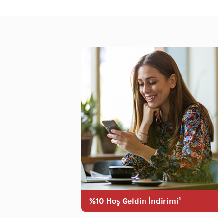
%10 Hoş Geldin İndirimi¹