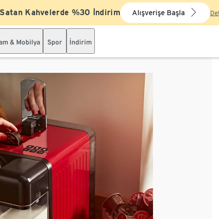
 Satan Kahvelerde %30 İndirim
Alışverişe Başla
De
şam & Mobilya
Spor
İndirim