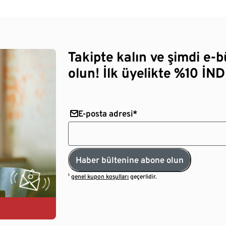
Takipte kalın ve şimdi e-
olun! İlk üyelikte %10 İNDİ
E-posta adresi*
Haber bültenine abone olun
¹
genel kupon koşulları
geçerlidir.