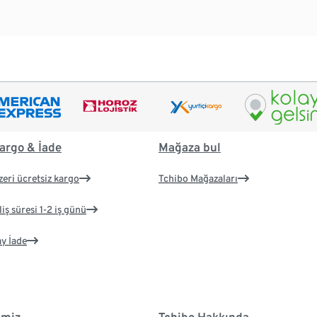
argo & İade
Mağaza bul
zeri ücretsiz kargo
Tchibo Mağazaları
iş süresi 1-2 iş günü
ay İade