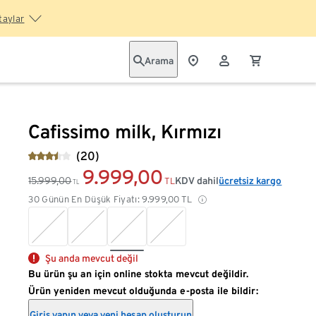
taylar
Arama
Cafissimo milk, Kırmızı
(20)
9.999,00
15.999,00
KDV dahil
ücretsiz kargo
TL
TL
30 Günün En Düşük Fiyatı:
9.999,00
TL
Şu anda mevcut değil
Bu ürün şu an için online stokta mevcut değildir.
Ürün yeniden mevcut olduğunda e-posta ile bildir:
Giriş yapın veya yeni hesap oluşturun