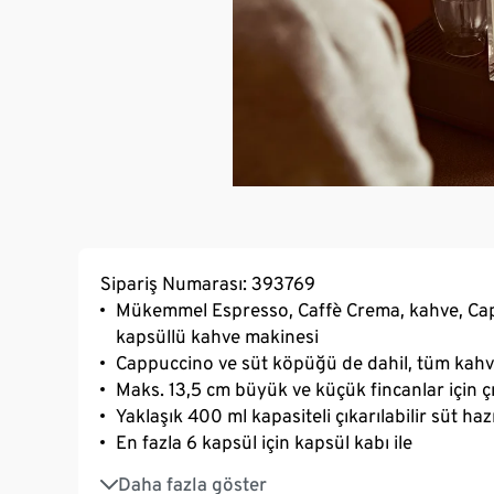
Sipariş Numarası: 393769
Mükemmel Espresso, Caffè Crema, kahve, Capp
kapsüllü kahve makinesi
Cappuccino ve süt köpüğü de dahil, tüm kahve
Maks. 13,5 cm büyük ve küçük fincanlar için çı
Yaklaşık 400 ml kapasiteli çıkarılabilir süt ha
En fazla 6 kapsül için kapsül kabı ile
Entegre temizleme düğmesi sayesinde süt sis
Daha fazla göster