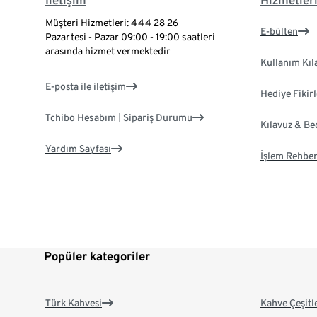
İletişim
Hizmetler
Müşteri Hizmetleri: 444 28 26
E-bülten
Pazartesi - Pazar 09:00 - 19:00 saatleri
arasında hizmet vermektedir
Kullanım Kıl
E-posta ile iletişim
Hediye Fikirl
Tchibo Hesabım | Sipariş Durumu
Kılavuz & B
Yardım Sayfası
İşlem Rehber
Popüler kategoriler
Türk Kahvesi
Kahve Çeşitl