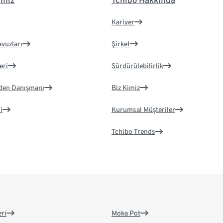
imiz
Tchibo Hakkında
Kariyer
avuzları
Şirket
eri
Sürdürülebilirlik
eden Danışmanı
Biz Kimiz
i
Kurumsal Müşteriler
Tchibo Trends
eri
Moka Pot