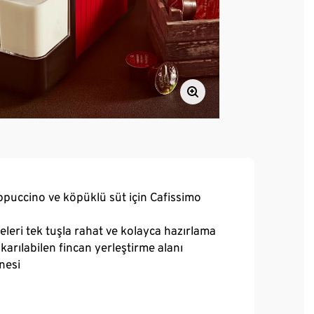
uccino ve köpüklü süt için Cafissimo
leri tek tuşla rahat ve kolayca hazırlama
karılabilen fincan yerleştirme alanı
znesi
teminin kolay temizlenmesi