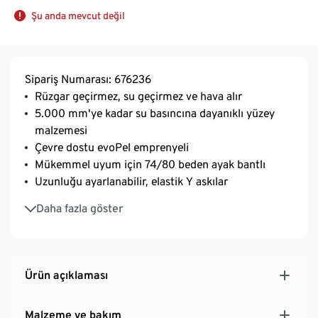
Şu anda mevcut değil
Sipariş Numarası: 676236
Rüzgar geçirmez, su geçirmez ve hava alır
5.000 mm'ye kadar su basıncına dayanıklı yüzey
malzemesi
Çevre dostu evoPel emprenyeli
Mükemmel uyum için 74/80 beden ayak bantlı
Uzunluğu ayarlanabilir, elastik Y askılar
Genişlik ayarı için yan çıtçıtlı
Daha fazla göster
Kolay giyip çıkarmak için hafif tafta astar
Kapalı dikişli
Üzeri yazılabilir isimlik
Bacakta reflektörlü tasarım parçaları
Ürün açıklaması
Malzeme ve bakım