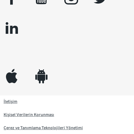
linkedin
appleinc
android
İletişim
Kişisel Verilerin Korunması
Çerez ve Tanımlama Teknolojileri Yönetimi