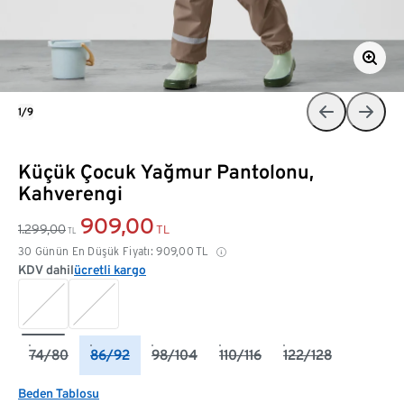
1/9
Küçük Çocuk Yağmur Pantolonu,
Kahverengi
909,00
1.299,00
TL
TL
30 Günün En Düşük Fiyatı:
909,00
TL
KDV dahil
ücretli kargo
74/80
86/92
98/104
110/116
122/128
Beden Tablosu