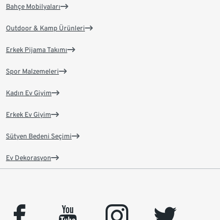
Bahçe Mobilyaları
Outdoor & Kamp Ürünleri
Erkek Pijama Takımı
Spor Malzemeleri
Kadın Ev Giyim
Erkek Ev Giyim
Sütyen Bedeni Seçimi
Ev Dekorasyon
facebook
youtube
instagram
twitter