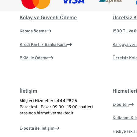
Kolay ve Güvenli Ödeme
Ücretsiz K
Kapıda ödeme
1500 TL ve ü
Kredi Kartı / Banka Kartı
Kargoya veril
BKM ile Ödeme
Ücretsiz Kol
İletişim
Hizmetler
Müşteri Hizmetleri: 444 28 26
E-bülten
Pazartesi - Pazar 09:00 - 19:00 saatleri
arasında hizmet vermektedir
Kullanım Kıl
E-posta ile iletişim
Hediye Fikirl