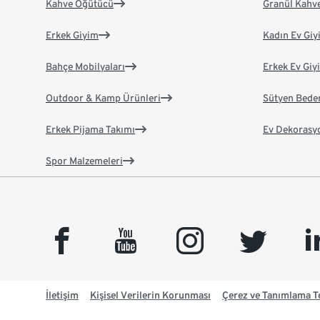
Kahve Öğütücü
Granül Kahv
Erkek Giyim
Kadın Ev Giy
Bahçe Mobilyaları
Erkek Ev Giy
Outdoor & Kamp Ürünleri
Sütyen Bede
Erkek Pijama Takımı
Ev Dekorasy
Spor Malzemeleri
facebook
youtube
instagram
twitter
link
İletişim
Kişisel Verilerin Korunması
Çerez ve Tanımlama Te