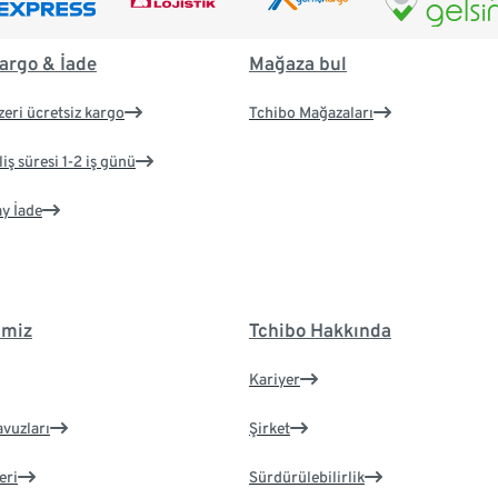
argo & İade
Mağaza bul
zeri ücretsiz kargo
Tchibo Mağazaları
iş süresi 1-2 iş günü
ay İade
imiz
Tchibo Hakkında
Kariyer
avuzları
Şirket
eri
Sürdürülebilirlik