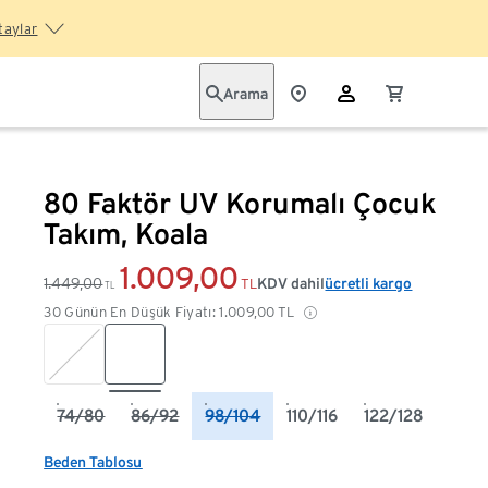
taylar
Arama
80 Faktör UV Korumalı Çocuk
Takım, Koala
1.009,00
1.449,00
KDV dahil
ücretli kargo
TL
TL
30 Günün En Düşük Fiyatı:
1.009,00
TL
74/80
86/92
98/104
110/116
122/128
Beden Tablosu