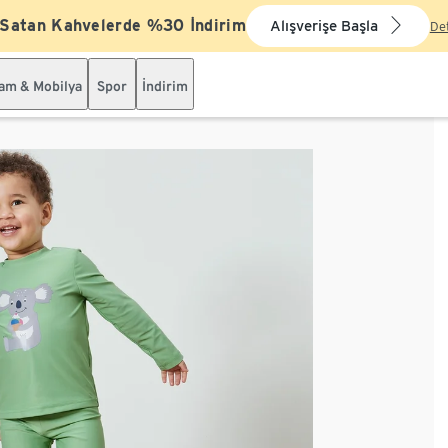
 Satan Kahvelerde %30 İndirim
Alışverişe Başla
De
şam & Mobilya
Spor
İndirim