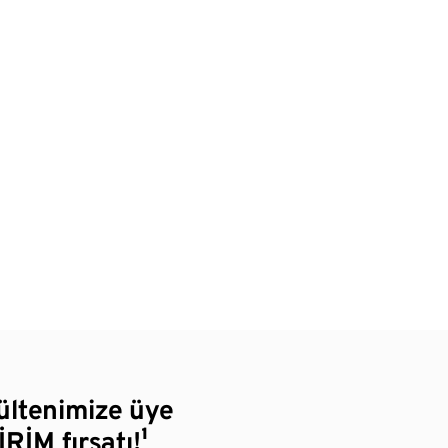
bültenimize üye
RİM fırsatı!¹