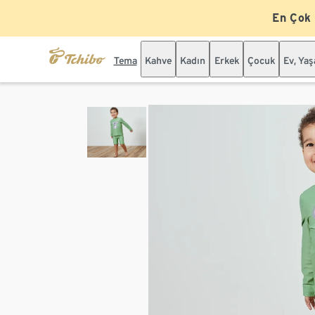
En Çok
Tema
Kahve
Kadın
Erkek
Çocuk
Ev, Ya