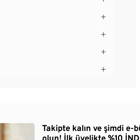
Takipte kalın ve şimdi e-
olun! İlk üyelikte %10 İNDİ