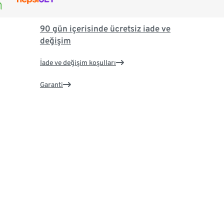
90 gün içerisinde ücretsiz iade ve
değişim
İade ve değişim koşulları
Garanti