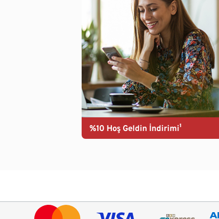
%10 Hoş Geldin İndirimi¹