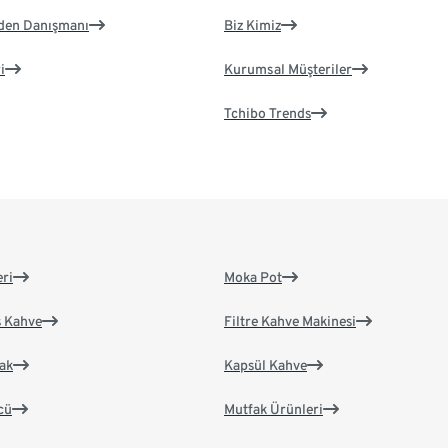
eden Danışmanı
Biz Kimiz
i
Kurumsal Müşteriler
Tchibo Trends
eri
Moka Pot
s Kahve
Filtre Kahve Makinesi
ak
Kapsül Kahve
cü
Mutfak Ürünleri