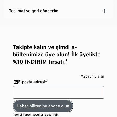
Teslimat ve geri gönderim
Takipte kalın ve şimdi e-
bültenimize üye olun! İlk üyelikte
%10 İNDİRİM fırsatı!¹
* Zorunlu alan
E-posta adresi*
Haber bültenine abone olun
¹
genel kupon koşulları
geçerlidir.