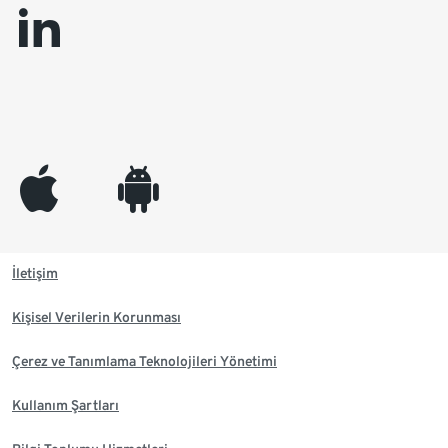
linkedin
appleinc
android
İletişim
Kişisel Verilerin Korunması
Çerez ve Tanımlama Teknolojileri Yönetimi
Kullanım Şartları