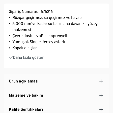
Sipariş Numarası: 676216
Rüzgar geçirmez, su geçirmez ve hava alır
5.000 mm'ye kadar su basıncına dayanıklı yüzey
malzemesi
Çevre dostu evoPel emprenyeli
Yumuşak Single Jersey astarlı
Kapalı dikişler
Çıkarılabilir kapüşon ve yumuşak ribana manşetli
Daha fazla göster
Üzeri yazılabilir isimlik
Reflektörlü tasarım parçaları
Sürdürülebilir pamuklu
Ürün açıklaması
Malzeme ve bakım
Kalite Sertifikaları