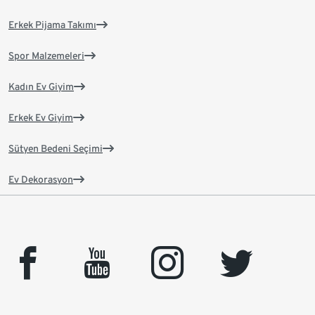
Erkek Pijama Takımı
Spor Malzemeleri
Kadın Ev Giyim
Erkek Ev Giyim
Sütyen Bedeni Seçimi
Ev Dekorasyon
facebook
youtube
instagram
twitter