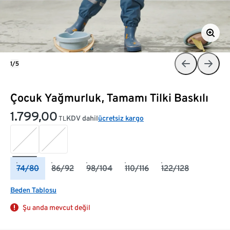
1/5
Çocuk Yağmurluk, Tamamı Tilki Baskılı
1.799,00
KDV dahil
ücretsiz kargo
TL
74/80
86/92
98/104
110/116
122/128
Beden Tablosu
Şu anda mevcut değil