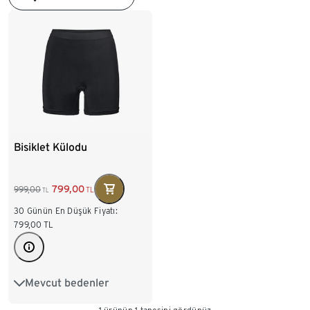
Bisiklet Külodu
799,00
999,00
TL
TL
30 Günün En Düşük Fiyatı:
799,00
TL
Mevcut bedenler
S 36/38
M 40/42