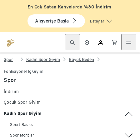
En Çok Satan Kahvelerde %30 İndirim
Alışverişe Başla
Detaylar
Spor
Kadın Spor Giyim
Büyük Beden
Fonksiyonel İç Giyim
Spor
İndirim
Çocuk Spor Giyim
Kadın Spor Giyim
Sport Basics
Spor Montlar