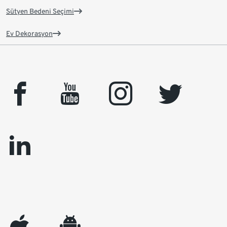
Sütyen Bedeni Seçimi
Ev Dekorasyon
facebook
youtube
instagram
twitter
linkedin