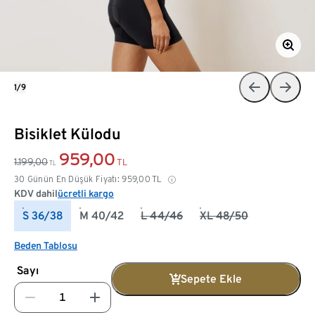
1/9
Bisiklet Külodu
959,00
1.199,00
TL
TL
30 Günün En Düşük Fiyatı:
959,00
TL
KDV dahil
ücretli kargo
S 36/38
M 40/42
L 44/46
XL 48/50
Beden Tablosu
Sayı
Sepete Ekle