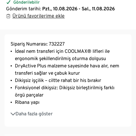
Gönderilebilir
Gönderim tarihi:
Pzt., 10.08.2026 - Sal., 11.08.2026
Ürünü favorilerime ekle
Sipariş Numarası: 732227
İdeal nem transferi için COOLMAX® lifleri ile
ergonomik şekillendirilmiş oturma dolgusu
DryActive Plus malzeme sayesinde hava alır, nem
transferi sağlar ve çabuk kurur
Dikişsiz işçilik – ciltte rahat bir his bırakır
Fonksiyonel dikişsiz: Dikişsiz birleştirilmiş farklı
örgü parçalar
Ribana yapı
Creora® elyaflı yumuşak, esnek malzeme –
Daha fazla göster
optimum hareket özgürlüğü için