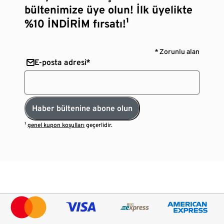
bültenimize üye olun! İlk üyelikte
%10 İNDİRİM fırsatı!¹
* Zorunlu alan
E-posta adresi*
Haber bültenine abone olun
¹
genel kupon koşulları
geçerlidir.