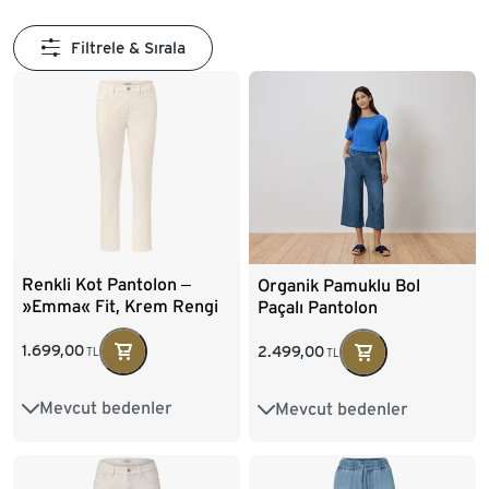
Filtrele & Sırala
Renkli Kot Pantolon ‒
Organik Pamuklu Bol
»Emma« Fit, Krem Rengi
Paçalı Pantolon
1.699,00
2.499,00
TL
TL
Mevcut bedenler
Mevcut bedenler
36
38
40
42
36
38
40
42
44
46
48
50
44
46