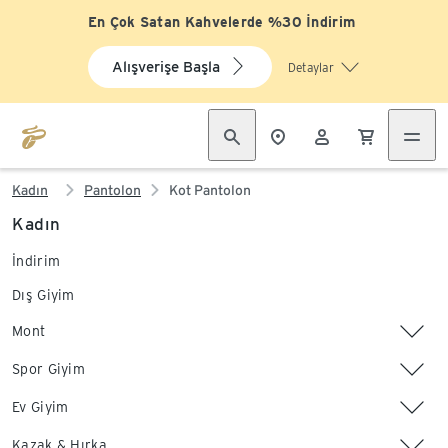
En Çok Satan Kahvelerde %30 İndirim
Alışverişe Başla
Detaylar
Kadın
Pantolon
Kot Pantolon
Kadın
İndirim
Dış Giyim
Mont
Spor Giyim
Ev Giyim
Kazak & Hırka