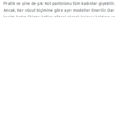
Pratik ve yine de şık: Kot pantolonu tüm kadınlar giyebilir.
Ancak, her vücut biçimine göre ayrı modeller önerilir. Dar
kesim kadın Skinny kotlar görsel olarak kalçayı kaldırır ve
basenleri vurgular. Avantajlı bir kesim arıyorsanız, Straight-
Fit'li bir kadın kot pantolonunu tercih edin - çünkü bu düz
pantolonlar bacakları daha uzun gösterir. Özellikle kadınlar
için Bootcut kot pantolon (İspanyol paça) gibi paçalar doğru
hafif genişleyen çeşidi güzel bir siluet yaratır ve oranları iyi
bir şekilde dengeler.
Renkler, biçimler ve
bunlara yakışan doğru
seçilmiş üstler
Tchibo'da sadece her vücut
biçimi ve yaş grubu için
uygun olanı değil, aynı
zamanda likralı kadın kotları,
siyah, beyaz veya diğer moda
renklerde kadın kotları, kısa