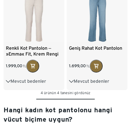
Renkli Kot Pantolon ‒
Geniş Rahat Kot Pantolon
»Emma« Fit, Krem Rengi
1.999,00
1.699,00
TL
TL
Mevcut bedenler
Mevcut bedenler
36
38
40
42
36
38
40
42
4 ürünün 4 tanesini gördünüz
44
46
48
50
44
46
48
Hangi kadın kot pantolonu hangi
vücut biçime uygun?