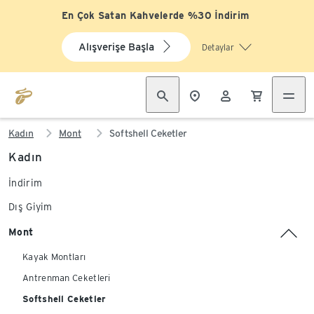
En Çok Satan Kahvelerde %30 İndirim
Alışverişe Başla
Detaylar
Kadın
Mont
Softshell Ceketler
Kadın
İndirim
Dış Giyim
Mont
Kayak Montları
Antrenman Ceketleri
Softshell Ceketler