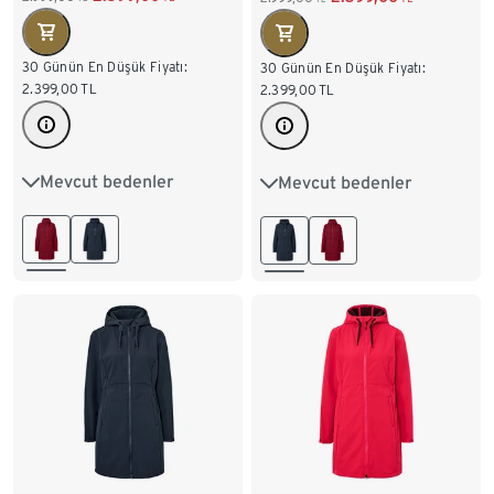
30 Günün En Düşük Fiyatı:
30 Günün En Düşük Fiyatı:
2.399,00
TL
2.399,00
TL
Mevcut bedenler
Mevcut bedenler
36
38
40
42
36
38
40
42
44
46
48
50
44
46
48
50