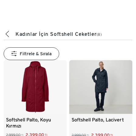
Kadınlar İçin Softshell Ceketler
(8)
Filtrele & Sırala
Softshell Palto, Koyu
Softshell Palto, Lacivert
Kırmızı
2.399,00
2.399,00
2.999,00
2.999,00
TL
TL
TL
TL