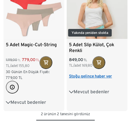
Yakında yeniden stokta
5 Adet Magic-Cut-String
5 Adet Slip Külot, Çok
Renkli
849,00
779,00
1.119,00
TL
TL
TL
TL/adet
169,80
TL/adet
155,80
30 Günün En Düşük Fiyatı:
Stoğu gelince haber ver
779,00
TL
Mevcut bedenler
S 36/38
M 40/42
Mevcut bedenler
XS 32/34
S 36/38
L 44/46
XL 48/50
2 ürünün 2 tanesini gördünüz
M 40/42
L 44/46