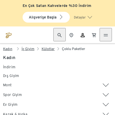
En Çok Satan Kahvelerde %30 İndirim
Alışverişe Başla
Detaylar
Kadın
İç Giyim
Külotlar
Çoklu Paketler
Kadın
İndirim
Dış Giyim
Mont
Spor Giyim
Ev Giyim
Kazak & Hırka