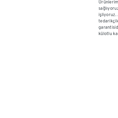
Ürünlerim
sağlıyoru
işliyoruz.
tedarikçi
garantisi
külotlu ka