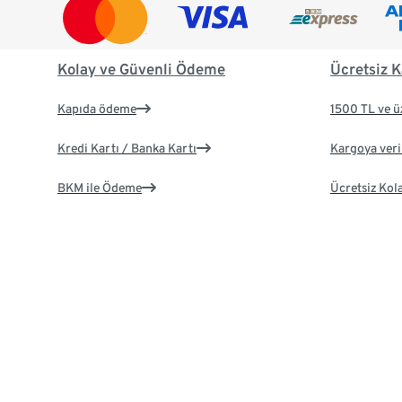
Kolay ve Güvenli Ödeme
Ücretsiz K
Kapıda ödeme
1500 TL ve ü
Kredi Kartı / Banka Kartı
Kargoya veril
BKM ile Ödeme
Ücretsiz Kol
İletişim
Hizmetler
Müşteri Hizmetleri: 444 28 26
E-bülten
Pazartesi - Pazar 09:00 - 19:00 saatleri
arasında hizmet vermektedir
Kullanım Kıl
E-posta ile iletişim