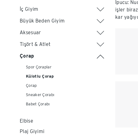
İpucu: Nu
İç Giyim
işler bira
kar yağıyo
Büyük Beden Giyim
Aksesuar
Tişört & Atlet
Çorap
Spor Çoraplar
Külotlu Çorap
Çorap
Sneaker Çorabı
Babet Çorabı
Elbise
Plaj Giyimi