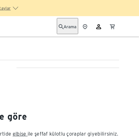
taylar
Arama
e göre
artide
elbise
ile şeffaf külotlu çoraplar giyebilirsiniz.