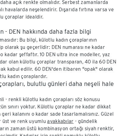
 daha açık renkte olmalıdır. Serbest zamanlarda
palı havalarda neşelendirir. Dışarıda fırtına varsa ve
u çoraplar idealdir.
 - DEN hakkında daha fazla bilgi
masıdır: Bu bilgi, külotlu kadın çoraplarının
nsip olarak şu geçerlidir: DEN numarası ne kadar
o kadar şeffaftır. 10 DEN ultra ince modeller, yaz
adar olan külotlu çoraplar transparan, 40 ila 60 DEN
rak kabul edilir. 60 DEN'den itibaren "opak" olarak
tlu kadın çoraplardır.
çorapları, bulutlu günleri daha neşeli hale
nli - renkli külotlu kadın çorapları söz konusu
n sınırı yoktur. Külotlu çoraplar ne kadar dikkat
n geri kalanını o kadar sade tasarlamalısınız. Güzel
bir üst ve renk uyumlu
ayakkabılar
- gündelik
arın zaman üstü kombinasyon ortağı siyah renktir,
çimdir. Kadınlar için renkli pamuklu külotlu