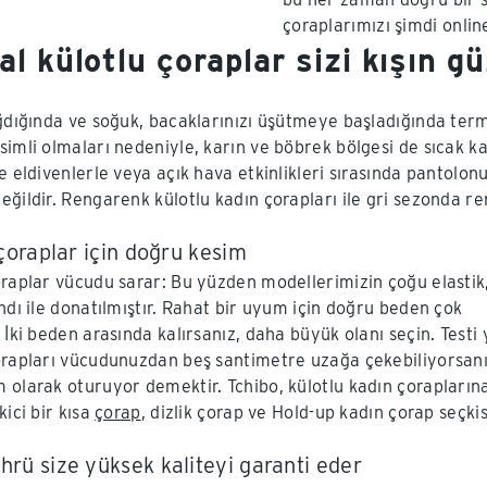
çoraplarımızı şimdi onli
l külotlu çoraplar sizi kışın g
ğdığında ve soğuk, bacaklarınızı üşütmeye başladığında termal
imli olmaları nedeniyle, karın ve böbrek bölgesi de sıcak kal
e eldivenlerle veya açık hava etkinlikleri sırasında pantolo
ğildir. Rengarenk külotlu kadın çorapları ile gri sezonda ren
çoraplar için doğru kesim
oraplar vücudu sarar: Bu yüzden modellerimizin çoğu elastik
ndı ile donatılmıştır. Rahat bir uyum için doğru beden çok
 İki beden arasında kalırsanız, daha büyük olanı seçin. Testi 
orapları vücudunuzdan beş santimetre uzağa çekebiliyorsanı
 olarak oturuyor demektir. Tchibo, külotlu kadın çorapların
kici bir kısa
çorap
, dizlik çorap ve Hold-up kadın çorap seçkis
rü size yüksek kaliteyi garanti eder