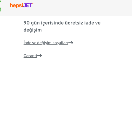
90 gün içerisinde ücretsiz iade ve
değişim
İade ve değişim koşulları
Garanti