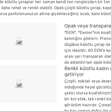
de külotlu çoraplar her zaman kendi ten renginizden bir ton
z daha rahat ve renkli olabilir. Opak çizgili külotlu çorap, ka
rsa pantolonunuzun altına giyebileceğiniz sıcak, kalın külotl
Opak veya transparan
"DEN", "Denier"nin kısalt
kalınlığını gösterir. Pre
düşükse külotlu çorap da 
için idealdir. 40 DEN'e k
arası yarı transparan ola
da adlandırılan opak külo
Renkli külotlu kadın 
getiriyor
Çizgili, noktalı veya dese
olduğunda hayal gücünüzü
çekici olursa kıyafetinizi
bir kot etek, tek renkli 
görünüm hazırdır. Çorapl
bu her zaman doğru bir se