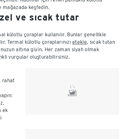
ne mağazada keşfedin.
üzel ve sıcak tutar
 külotlu çoraplar kullanılır. Bunlar genellikle
ır. Termal külotlu çoraplarınızı
etekle
, sıcak tutan
nunuzun altına giyin. Her zaman siyah olmak
kli vurgular oluşturabilirsiniz.
, rahat
yapın:
z,
a ek
i