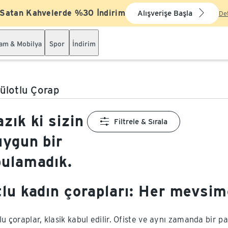
 Satan Kahvelerde %30 İndirim
Alışverişe Başla
De
şam & Mobilya
Spor
İndirim
ülotlu Çorap
zık ki sizin
Filtrele & Sırala
uygun bir
bulamadık.
tlu kadın çorapları: Her mevsim
lu çoraplar, klasik kabul edilir. Ofiste ve aynı zamanda bir p