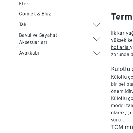
Etek
Gömlek & Bluz
Terma
Takı
İlk kar ya
Bavul ve Seyahat
yüksek kes
Aksesuarları
botlarla
v
Ayakkabı
zorunda de
Külotlu 
Külotlu ç
bir bel ba
önemlidir.
Külotlu ç
model tam
olarak, çe
sunar.
TCM müh