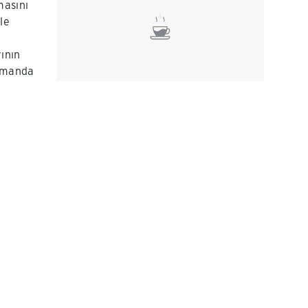
masını
le
ının
zamanda