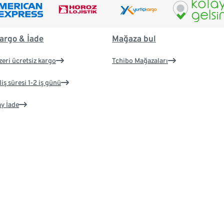
argo & İade
Mağaza bul
zeri ücretsiz kargo
Tchibo Mağazaları
iş süresi 1-2 iş günü
ay İade
imiz
Tchibo Hakkında
Kariyer
avuzları
Şirket