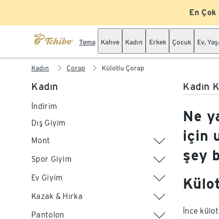
En Çok
Tema
Kahve
Kadın
Erkek
Çocuk
Ev, Ya
Kadın
Çorap
Külotlu Çorap
Kadın
Kadın K
İndirim
Ne ya
Dış Giyim
için 
Mont
şey 
Spor Giyim
Ev Giyim
Külo
Kazak & Hırka
İnce külot
Pantolon