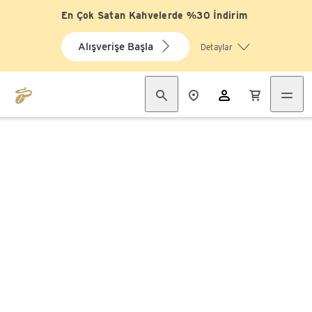
En Çok Satan Kahvelerde %30 İndirim
Alışverişe Başla
Detaylar