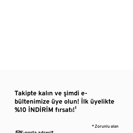
Takipte kalın ve şimdi e-
bültenimize üye olun! İlk üyelikte
%10 İNDİRİM fırsatı!¹
* Zorunlu alan
E-posta adresi*