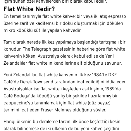
içim sunan özel kahvelerden biri olarak kabul edilir.
Flat White Nedir?
En temel tanımıyla flat white kahve; bir veya iki atış espresso
üzerine zarif ve kadifemsi bir doku oluşturmak için dökülen
mikro köpüklü süt ile yapılan kahvedir.
Tam olarak nerede ilk kez yapılmaya başlandığı tartışmalı bir
konudur. The Telegraph gazetesinin haberine göre flat white
kahvenin kökeni Avustralya olarak kabul edilse de Yeni
Zelandalılar flat white'ın kendilerine ait olduğunu savunur.
Yeni Zelandalılar, flat white kahvenin ilk kez 1984'te DKF
Café'de Derek Townsend tarafından icat edildiğini iddia eder.
Avustralyalılar ise flat white'ı keşfeden asıl kişinin, 1989'da
Café Bodega'da köpüğü yanlış bir şekilde hazırlanmış bir
cappuccino’yu tanımlamak için flat white (düz beyaz)
terimini icat eden Fraser McInnes olduğunu söyler.
Hangi ülkenin bu demleme tarzını ilk önce keşfettiği kesin
olarak bilinemese de iki ülkenin de bu yeni kahve çeşidini