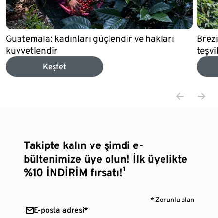
Guatemala: kadınları güçlendir ve hakları
Brezi
kuvvetlendir
teşv
Keşfet
Takipte kalın ve şimdi e-
bültenimize üye olun! İlk üyelikte
%10 İNDİRİM fırsatı!¹
* Zorunlu alan
E-posta adresi*