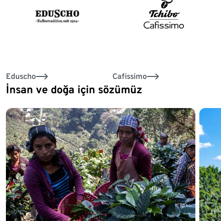
Eduscho
Cafissimo
İnsan ve doğa için sözümüz
Liste sonu