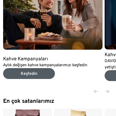
Kahve
Kahve Kampanyaları
DAVID
Aylık değişen kahve kampanyalarımızı keşfedin
yetişt
Keşfedin
En çok satanlarımız
Liste sonu