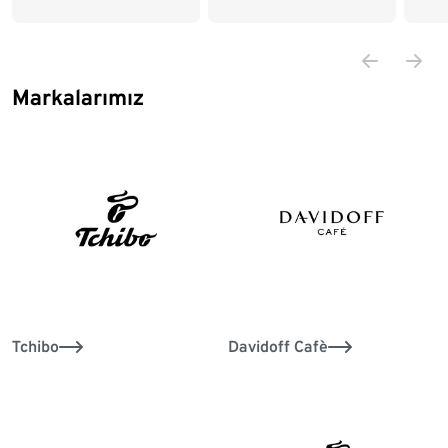
4 x 250 g Öğütülmüş
50 g Çözünebilir kahve
Markalarımız
75 g Çözünebilir kahve
100 g Çözünebilir
kahve
150 g Çözünebilir
kahve
200 g Çözünebilir
kahve
Tchibo
Davidoff Cafè