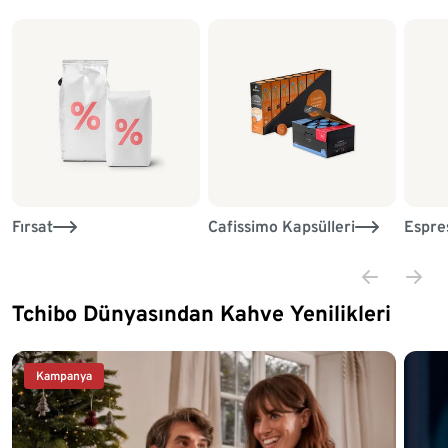
Fırsat
Cafissimo Kapsülleri
Espre
Tchibo Dünyasından Kahve Yenilikleri
Liste sonu
Kampanya