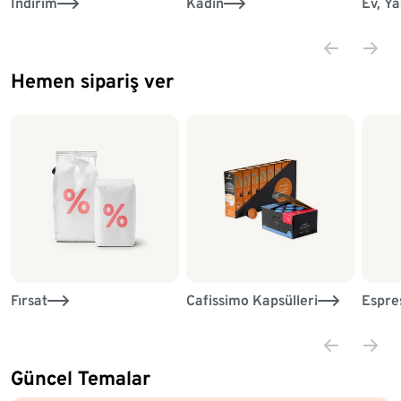
İndirim
Kadın
Ev, Y
Hemen sipariş ver
Liste sonu
Fırsat
Cafissimo Kapsülleri
Espre
Güncel Temalar