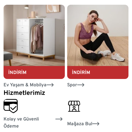
İNDİRİM
İNDİRİM
Ev Yaşam & Mobilya
Spor
Hizmetlerimiz
convenient_payment
personal_services
Kolay ve Güvenli
Mağaza Bul
Ödeme