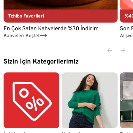
Tchibo Favorileri
%40
En Çok Satan Kahvelerde %30 İndirim
Son 
Kahveleri Keşfet
Alışve
Sizin İçin Kategorilerimiz
Liste sonu