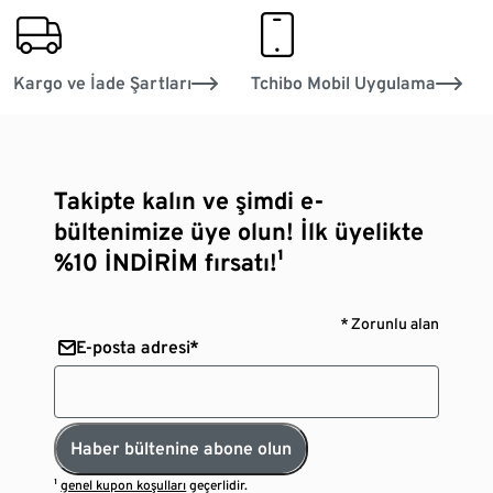
delivery_via_haulage_company
smartphone
Kargo ve İade Şartları
Tchibo Mobil Uygulama
Takipte kalın ve şimdi e-
bültenimize üye olun! İlk üyelikte
%10 İNDİRİM fırsatı!¹
* Zorunlu alan
E-posta adresi*
Haber bültenine abone olun
¹
genel kupon koşulları
geçerlidir.