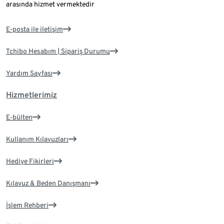
arasında hizmet vermektedir
E-posta ile iletişim
Tchibo Hesabım | Sipariş Durumu
Yardım Sayfası
Hizmetlerimiz
E-bülten
Kullanım Kılavuzları
Hediye Fikirleri
Kılavuz & Beden Danışmanı
İşlem Rehberi