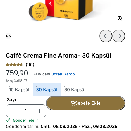
1/6
Caffè Crema Fine Aroma– 30 Kapsül
(181)
759,90
KDV dahil
ücretli kargo
TL
₺/kg
3.618,57
10 Kapsül
30 Kapsül
80 Kapsül
Sayı
Sepete Ekle
Gönderilebilir
Gönderim tarihi:
Cmt., 08.08.2026 - Paz., 09.08.2026