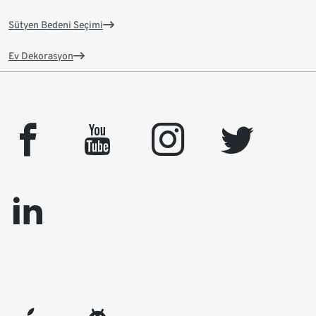
Sütyen Bedeni Seçimi
Ev Dekorasyon
facebook
youtube
instagram
twitter
linkedin