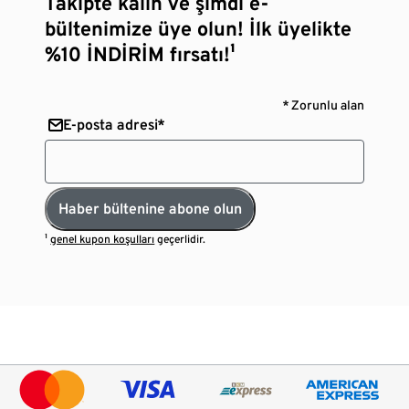
Takipte kalın ve şimdi e-
bültenimize üye olun! İlk üyelikte
%10 İNDİRİM fırsatı!¹
* Zorunlu alan
E-posta adresi*
Haber bültenine abone olun
¹
genel kupon koşulları
geçerlidir.