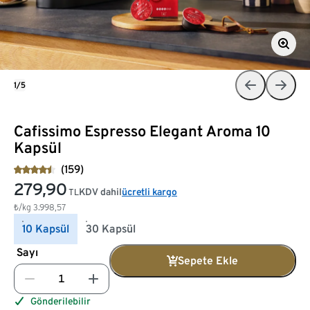
1/5
Cafissimo Espresso Elegant Aroma 10
Kapsül
(159)
279,90
KDV dahil
ücretli kargo
TL
₺/kg
3.998,57
10 Kapsül
30 Kapsül
Sayı
Sepete Ekle
Gönderilebilir