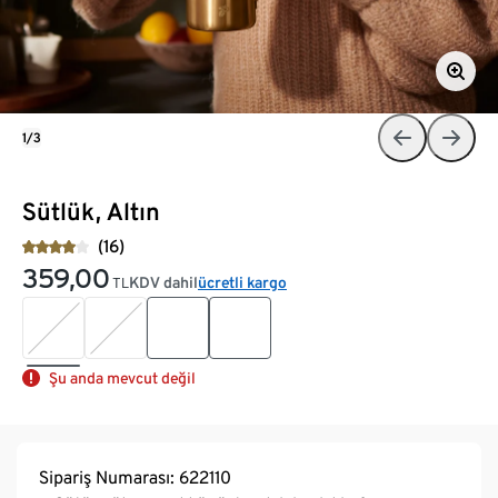
1/3
Sütlük, Altın
(16)
359,00
KDV dahil
ücretli kargo
TL
Şu anda mevcut değil
Sipariş Numarası: 622110