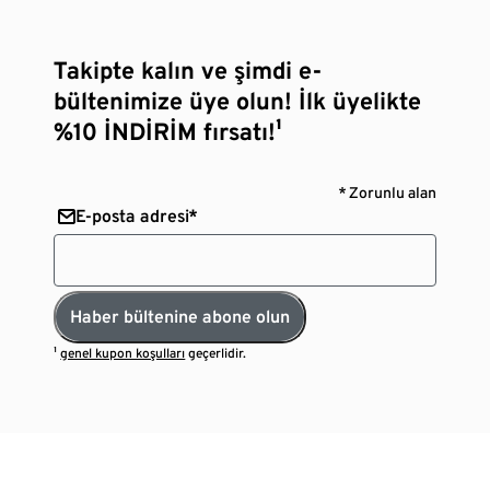
Takipte kalın ve şimdi e-
bültenimize üye olun! İlk üyelikte
%10 İNDİRİM fırsatı!¹
* Zorunlu alan
E-posta adresi*
Haber bültenine abone olun
¹
genel kupon koşulları
geçerlidir.