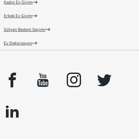
Kadın Ev Giyim
Erkek Ev Giyim
Sütyen Bedeni Seçimi
Ev Dekorasyon
facebook
youtube
instagram
twitter
linkedin