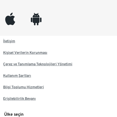
appleinc
android
İletişim
Kişisel Verilerin Korunması
Çerez ve Tanımlama Teknolojileri Yönetimi
Kullanım Şartları
Bilgi Toplumu Hizmetleri
Erişilebilirlik Beyanı
Ülke seçin