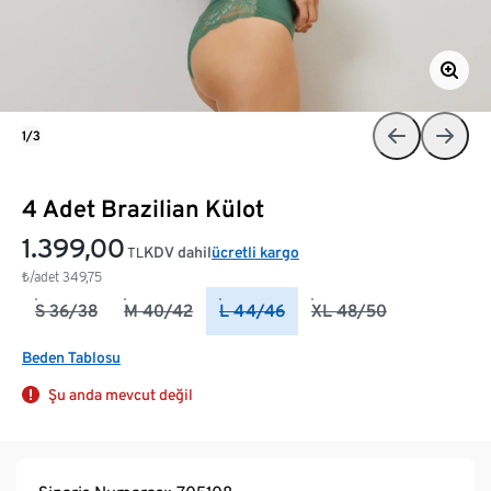
1/3
4 Adet Brazilian Külot
1.399,00
KDV dahil
ücretli kargo
TL
₺/adet
349,75
S 36/38
M 40/42
L 44/46
XL 48/50
Beden Tablosu
Şu anda mevcut değil