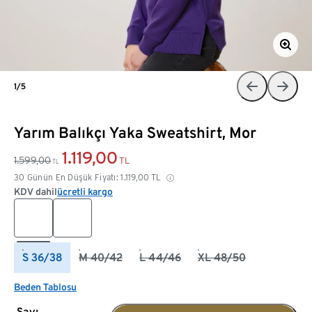
1/5
Yarım Balıkçı Yaka Sweatshirt, Mor
1.119,00
1.599,00
TL
TL
30 Günün En Düşük Fiyatı:
1.119,00
TL
KDV dahil
ücretli kargo
S 36/38
M 40/42
L 44/46
XL 48/50
Beden Tablosu
Sayı