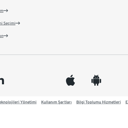
im
ni Seçimi
on
edin
appleinc
android
knolojileri Yönetimi
Kullanım Şartları
Bilgi Toplumu Hizmetleri
E