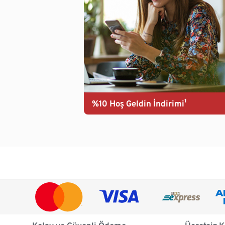
%10 Hoş Geldin İndirimi¹