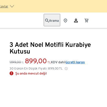
taylar
Arama
3 Adet Noel Motifli Kurabiye
Kutusu
899,00
1.199,00
KDV dahil
ücretli kargo
TL
TL
30 Günün En Düşük Fiyatı:
899,00
TL
Şu anda mevcut değil