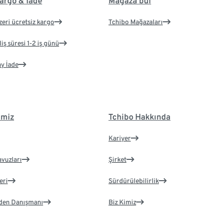
argo & İade
Mağaza bul
zeri ücretsiz kargo
Tchibo Mağazaları
iş süresi 1-2 iş günü
ay İade
imiz
Tchibo Hakkında
Kariyer
avuzları
Şirket
eri
Sürdürülebilirlik
eden Danışmanı
Biz Kimiz