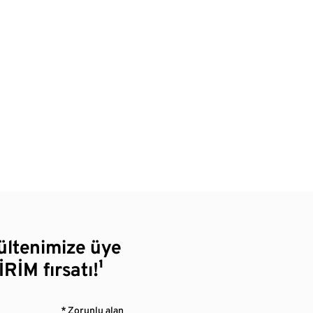
bültenimize üye
RİM fırsatı!¹
* Zorunlu alan