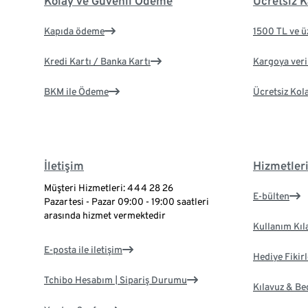
Kolay ve Güvenli Ödeme
Ücretsiz K
Kapıda ödeme
1500 TL ve ü
Kredi Kartı / Banka Kartı
Kargoya veril
BKM ile Ödeme
Ücretsiz Kol
İletişim
Hizmetler
Müşteri Hizmetleri: 444 28 26
E-bülten
Pazartesi - Pazar 09:00 - 19:00 saatleri
arasında hizmet vermektedir
Kullanım Kıl
E-posta ile iletişim
Hediye Fikirl
Tchibo Hesabım | Sipariş Durumu
Kılavuz & B