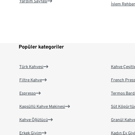
Yardım Sayfası
İşlem Rehber
Popüler kategoriler
Türk Kahvesi
Kahve Çeşitl
Filtre Kahve
French Pres
Espresso
Termos Bard
Kapsüllü Kahve Makinesi
Süt Köpürtü
Kahve Öğütücü
Granül Kahv
Erkek Giyim
Kadın Ev Giy