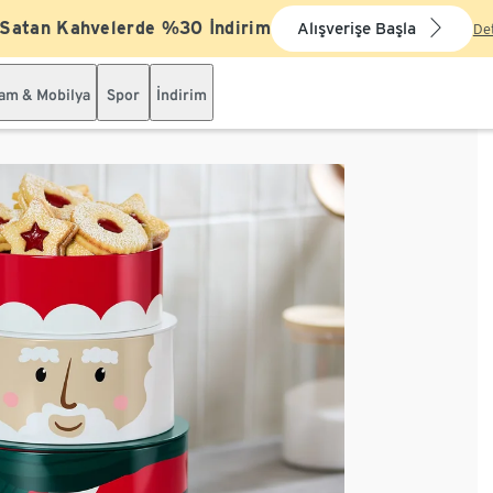
 Satan Kahvelerde %30 İndirim
Alışverişe Başla
De
şam & Mobilya
Spor
İndirim