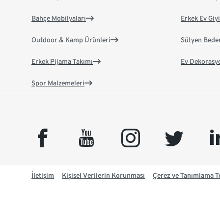
Bahçe Mobilyaları
Erkek Ev Giy
Outdoor & Kamp Ürünleri
Sütyen Bede
Erkek Pijama Takımı
Ev Dekorasy
Spor Malzemeleri
facebook
youtube
instagram
twitter
link
İletişim
Kişisel Verilerin Korunması
Çerez ve Tanımlama Te