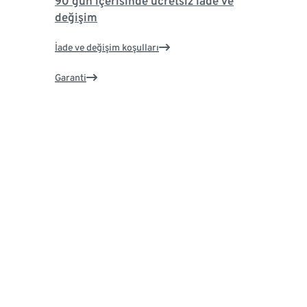
90 gün içerisinde ücretsiz iade ve
değişim
İade ve değişim koşulları
Garanti