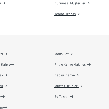
i
Kurumsal Müşteriler
Tchibo Trends
eri
Moka Pot
s Kahve
Filtre Kahve Makinesi
ak
Kapsül Kahve
cü
Mutfak Ürünleri
e
Ev Tekstili
im