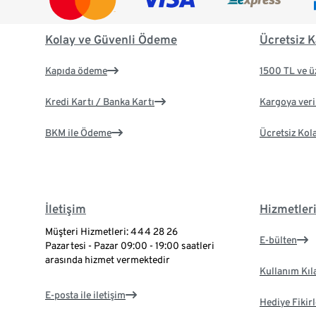
Kolay ve Güvenli Ödeme
Ücretsiz K
Kapıda ödeme
1500 TL ve ü
Kredi Kartı / Banka Kartı
Kargoya veril
BKM ile Ödeme
Ücretsiz Kol
İletişim
Hizmetler
Müşteri Hizmetleri: 444 28 26
E-bülten
Pazartesi - Pazar 09:00 - 19:00 saatleri
arasında hizmet vermektedir
Kullanım Kıl
E-posta ile iletişim
Hediye Fikirl