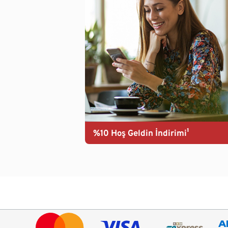
%10 Hoş Geldin İndirimi¹