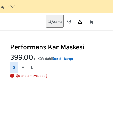
taylar
Arama
Performans Kar Maskesi
399,00
KDV dahil
ücretli kargo
TL
S
M
L
Şu anda mevcut değil