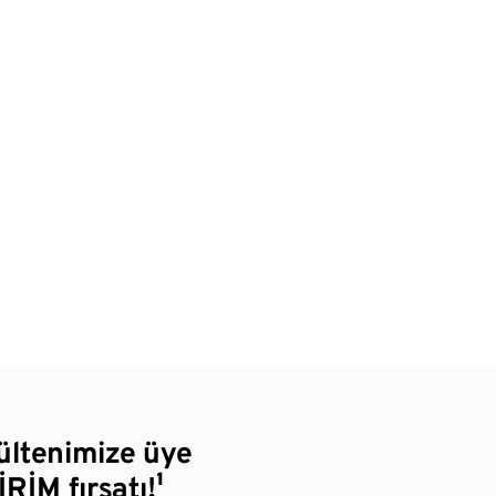
bültenimize üye
RİM fırsatı!¹