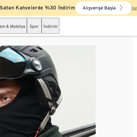
 Satan Kahvelerde %30 İndirim
Alışverişe Başla
De
şam & Mobilya
Spor
İndirim