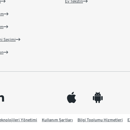
e
Ev Tekstili
im
im
ni Seçimi
on
edin
appleinc
android
knolojileri Yönetimi
Kullanım Şartları
Bilgi Toplumu Hizmetleri
E