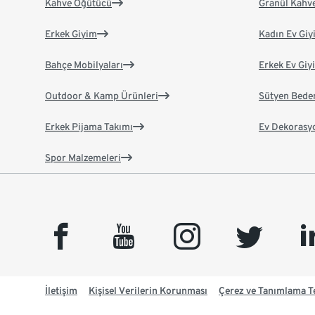
Kahve Öğütücü
Granül Kahv
Erkek Giyim
Kadın Ev Giy
Bahçe Mobilyaları
Erkek Ev Giy
Outdoor & Kamp Ürünleri
Sütyen Bede
Erkek Pijama Takımı
Ev Dekorasy
Spor Malzemeleri
facebook
youtube
instagram
twitter
link
İletişim
Kişisel Verilerin Korunması
Çerez ve Tanımlama Te