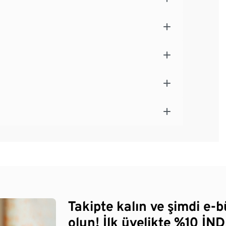
Takipte kalın ve şimdi e-
olun! İlk üyelikte %10 İNDİ