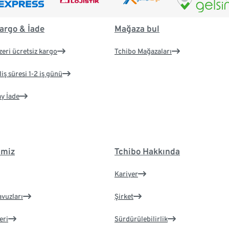
argo & İade
Mağaza bul
zeri ücretsiz kargo
Tchibo Mağazaları
iş süresi 1-2 iş günü
ay İade
imiz
Tchibo Hakkında
Kariyer
avuzları
Şirket
eri
Sürdürülebilirlik